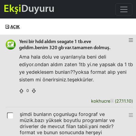
Ekşi
Duyuru
AÇIK
Yeni bir hdd aldım seagate 1 tb.eve
geldim.benim 320 gb var.tamamen dolmuş.
Ama hala dolu ve uyarılarıyla beni deli
ediyor.ondan aldım zaten 1tb yi.ne yapsak da 1 tb
ye yedeklesem bunları??yoksa format alıp yeni
sistem mi önerirsiniz.teşekkürler.
0
kokhucre
(
27.11.10
)
şimdi bunların çogunlugu forograf ve
müzik.bazı yüksek boyutlu programlar ve
driverler de mevcut filan tabii.yani nedir?
format ve bunun sonucunda herşeyi