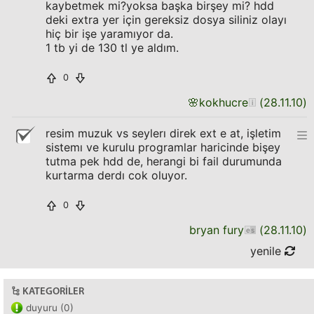
kaybetmek mi?yoksa başka birşey mi? hdd
deki extra yer için gereksiz dosya siliniz olayı
hiç bir işe yaramıyor da.
1 tb yi de 130 tl ye aldım.
0
🌸
kokhucre
(
28.11.10
)
resim muzuk vs seylerı direk ext e at, işletim
sistemı ve kurulu programlar haricinde bişey
tutma pek hdd de, herangi bi fail durumunda
kurtarma derdı cok oluyor.
0
bryan fury
(
28.11.10
)
yenile
KATEGORILER
duyuru (0)