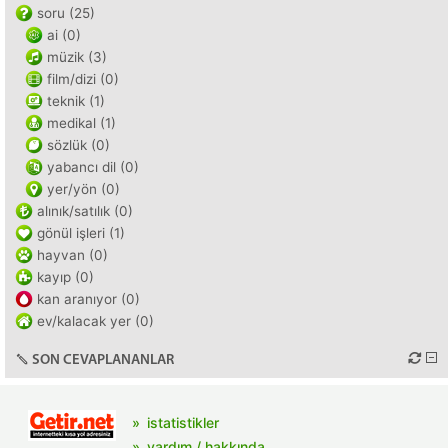
soru (25)
ai (0)
müzik (3)
film/dizi (0)
teknik (1)
medikal (1)
sözlük (0)
yabancı dil (0)
yer/yön (0)
alınık/satılık (0)
gönül işleri (1)
hayvan (0)
kayıp (0)
kan aranıyor (0)
ev/kalacak yer (0)
SON CEVAPLANANLAR
istatistikler
yardım / hakkında