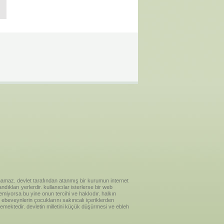
ılanamaz. devlet tarafından atanmış bir kurumun internet
ıkları yerlerdir. kullanıcılar isterlerse bir web
temiyorsa bu yine onun tercihi ve hakkıdır. halkın
ebeveynlerin çocuklarını sakıncalı içeriklerden
emektedir. devletin milletini küçük düşürmesi ve ebleh