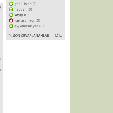
gönül işleri (1)
hayvan (0)
kayıp (0)
kan aranıyor (0)
ev/kalacak yer (0)
SON CEVAPLANANLAR
)