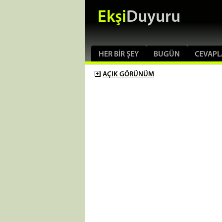
Ekşi
Duyuru
HER BIR ŞEY
BUGÜN
CEVAPL
AÇIK
GÖRÜNÜM