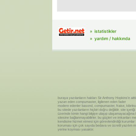
istatistikler
yardım / hakkında
buraya yazılanların hakları Sir Anthony Hopkins'e aitti
yazan eden compumaster, ilgilenen eden fader
modere edenler basond, compumaster, fraise, kibritsu
bu sitede yazılanların hiçbiri doğru değildir. site içe
üzerinde kimin hangi bilgiye ulaşıp ulaşamayacağına kar
sitesine bağlanmayabilirler. bu güçleri ve imkanları me
kendisine hizmet etmesi için görevlendirdiği kurumlar
koruması için çok sayıda bedava ve ücretli yazılım me
yerine koyması yasaktır.