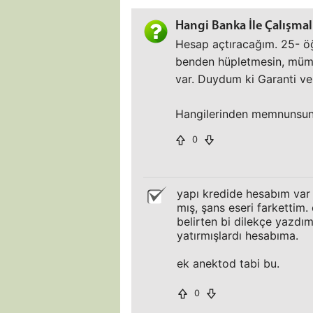
Hangi Banka İle Çalışma
Hesap açtıracağım. 25- öğ
benden hüpletmesin, mümk
var. Duydum ki Garanti ve
Hangilerinden memnunsunu
0
yapı kredide hesabım var 4
mış, şans eseri farkettim.
belirten bi dilekçe yazdım,
yatırmışlardı hesabıma.
ek anektod tabi bu.
0