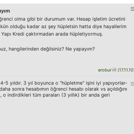
lıyım
renci olma gibi bir durumum var. Hesap işletim ücretini
ün olduğu kadar az şey hüpletsin hatta diye hayallerim
 Yapı Kredi çaktırmadan arada hüpletiyormuş.
z, hangilerinden değilsiniz? Ne yapayım?
erobur
(
17.11.10
-5 yıldır. 3 yıl boyunca o "hüpletme" işini iyi yapıyorlar-
 daha sonra hesabımın öğrenci hesabı olarak vs açıldığını
 o indirdikleri tüm paraları (3 yıllık) bir anda geri