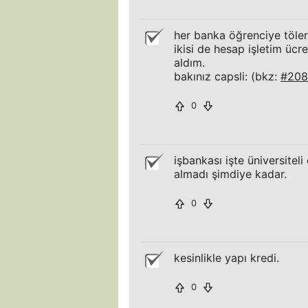
her banka öğrenciye töler
ikisi de hesap işletim ücr
aldım.
bakınız capsli: (bkz:
#208
0
işbankası işte üniversitel
almadı şimdiye kadar.
0
kesinlikle yapı kredi.
0