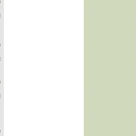
)
)
)
)