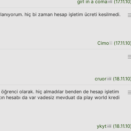
girl in a coma
(
17.11.10
ullanıyorum. hiç bi zaman hesap işletim ücreti kesilmedi.
Cimo
(
17.11.10
cruor
(
18.11.10
 öğrenci olarak. hiç almadılar benden de hesap işletim
altın hesabı da var vadesiz mevduat da play world kredi
ykyt
(
18.11.10