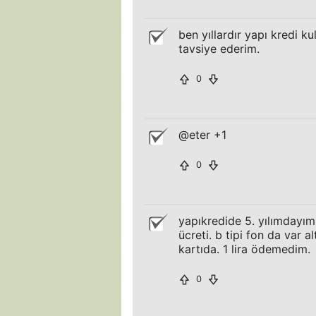
ben yıllardır yapı kredi k
tavsiye ederim.
0
@eter +1
0
yapıkredide 5. yılımdayım
ücreti. b tipi fon da var 
kartıda. 1 lira ödemedim.
0