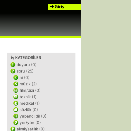
Giriş
KATEGORILER
duyuru (0)
soru (25)
ai (0)
müzik (2)
film/dizi (0)
teknik (1)
medikal (1)
sözlük (0)
yabancı dil (0)
yer/yön (0)
alınık/satılık (0)