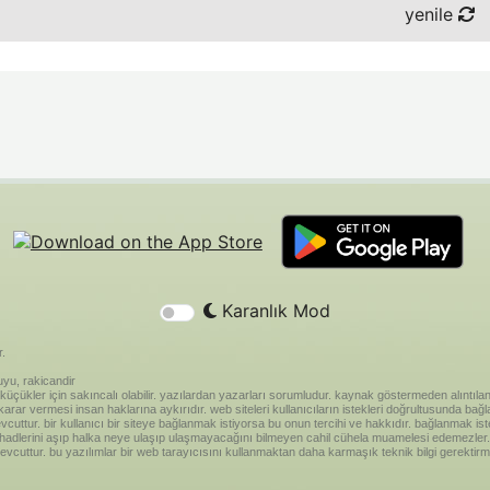
yenile
Karanlık Mod
r.
yu, rakicandir
riği küçükler için sakıncalı olabilir. yazılardan yazarları sorumludur. kaynak göstermeden alınt
ar vermesi insan haklarına aykırıdır. web siteleri kullanıcıların istekleri doğrultusunda bağland
vcuttur. bir kullanıcı bir siteye bağlanmak istiyorsa bu onun tercihi ve hakkıdır. bağlanmak is
 hadlerini aşıp halka neye ulaşıp ulaşmayacağını bilmeyen cahil cühela muamelesi edemezler. 
vcuttur. bu yazılımlar bir web tarayıcısını kullanmaktan daha karmaşık teknik bilgi gerektirm