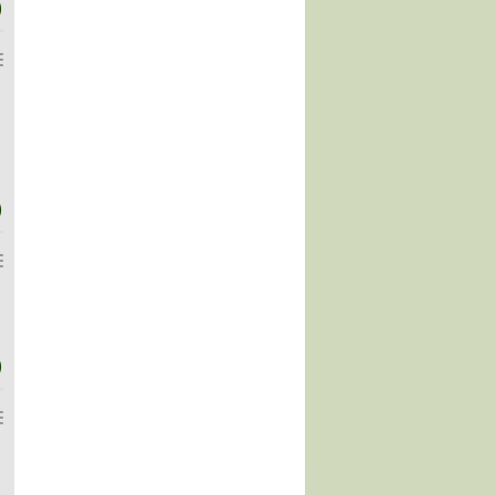
)
)
)