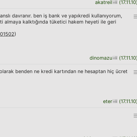
akatreil
(
17.11.10
anslı davranır. ben iş bank ve yapıkredi kullanıyorum,
eti almaya kalktığında tüketici hakem heyeti ile geri
01502
)
dinomazu
(
17.11.10
i olarak benden ne kredi kartından ne hesaptan hiç ücret
eter
(
17.11.10