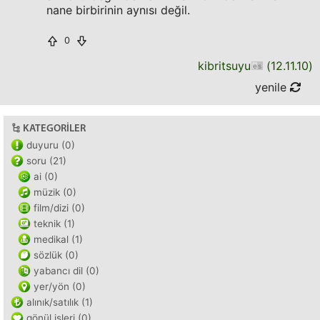
nane birbirinin aynısı değil.
0
kibritsuyu
(
12.11.10
)
yenile
KATEGORILER
duyuru (0)
soru (21)
ai (0)
müzik (0)
film/dizi (0)
teknik (1)
medikal (1)
sözlük (0)
yabancı dil (0)
yer/yön (0)
alınık/satılık (1)
gönül işleri (0)