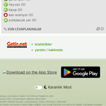
hayvan (0)
kayıp (0)
kan aranıyor (0)
ev/kalacak yer (0)
SON CEVAPLANANLAR
istatistikler
yardım / hakkında
Karanlık Mod
buraya yazılanların hakları Sir Anthony Hopkins'e aittir.
yazan eden compumaster, ilgilenen eden fader
modere edenler basond, compumaster, fraise, kibritsuyu, rakicandir
bu sitede yazılanların hiçbiri doğru değildir. site içeriği küçükler için sakıncalı olabilir. yazılardan yazarları