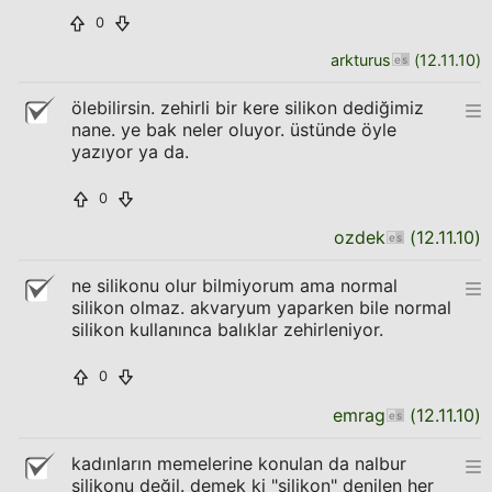
0
arkturus
(
12.11.10
)
ölebilirsin. zehirli bir kere silikon dediğimiz
nane. ye bak neler oluyor. üstünde öyle
yazıyor ya da.
0
ozdek
(
12.11.10
)
ne silikonu olur bilmiyorum ama normal
silikon olmaz. akvaryum yaparken bile normal
silikon kullanınca balıklar zehirleniyor.
0
emrag
(
12.11.10
)
kadınların memelerine konulan da nalbur
silikonu değil. demek ki "silikon" denilen her