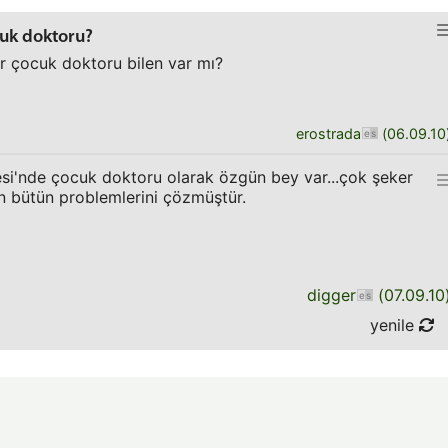
cuk doktoru?
ir çocuk doktoru bilen var mı?
erostrada
(
06.09.10
si'nde çocuk doktoru olarak özgün bey var...çok şeker
n bütün problemlerini çözmüştür.
digger
(
07.09.10
yenile