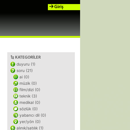
Giriş
KATEGORILER
duyuru (1)
soru (21)
ai (0)
müzik (0)
film/dizi (0)
teknik (3)
medikal (0)
sözlük (0)
yabancı dil (0)
yer/yön (0)
alınık/satılık (1)