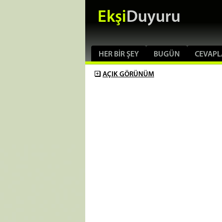
Ekşi
Duyuru
HER BIR ŞEY
BUGÜN
CEVAPL
AÇIK
GÖRÜNÜM