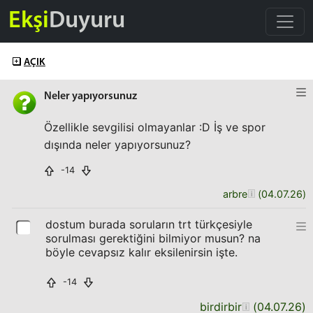
Ekşi
Duyuru
AÇIK
Neler yapıyorsunuz
Özellikle sevgilisi olmayanlar :D İş ve spor
dışında neler yapıyorsunuz?
-14
arbre
(
04.07.26
)
dostum burada soruların trt türkçesiyle
sorulması gerektiğini bilmiyor musun? na
böyle cevapsız kalır eksilenirsin işte.
-14
birdirbir
(
04.07.26
)