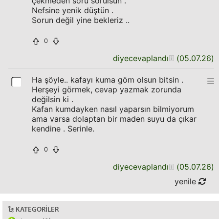
çekmeden soru sorulsun .
Nefsine yenik düştün .
Sorun değil yine bekleriz ..
0
diyecevaplandı
(
05.07.26
)
Ha şöyle.. kafayı kuma göm olsun bitsin .
Herşeyi görmek, cevap yazmak zorunda
değilsin ki .
Kafan kumdayken nasıl yaparsın bilmiyorum
ama varsa dolaptan bir maden suyu da çıkar
kendine . Serinle.
0
diyecevaplandı
(
05.07.26
)
yenile
KATEGORILER