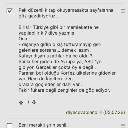
Pek düzenli kitap okuyamasakta sayfalarına
göz gezdiriyoruz .
Birisi : Türkiye gibi bir memlekette ne
yapılabilir ki? diye yazmış .
Ona :
- dışarıya gidip dikiş tutturamayıp geri
gelenlere sorsana... demek lazım .
Kafayı dışarı uzattılar da ne oldu ?
Sanki her giden de Avrupa'ya, ABD 'ye
gidiyor. Gerçekler çokta öyle değil .
Paranın bol olduğu Körfez ülkelerine gidenler
var. Hem de İngiltere'den
oralara göç edenler dahi var .
Fakir fukara değil zenginler de göç ediyor. .
-1
diyecevaplandı
(
05.07.26
)
Seni meraklı şirin senii..