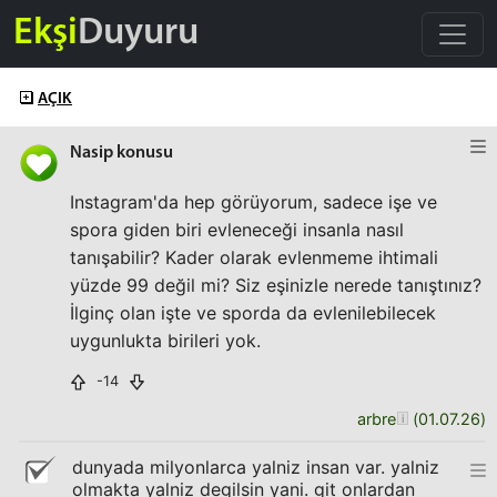
Ekşi
Duyuru
AÇIK
Nasip konusu
Instagram'da hep görüyorum, sadece işe ve
spora giden biri evleneceği insanla nasıl
tanışabilir? Kader olarak evlenmeme ihtimali
yüzde 99 değil mi? Siz eşinizle nerede tanıştınız?
İlginç olan işte ve sporda da evlenilebilecek
uygunlukta birileri yok.
-14
arbre
(
01.07.26
)
dunyada milyonlarca yalniz insan var. yalniz
olmakta yalniz degilsin yani. git onlardan