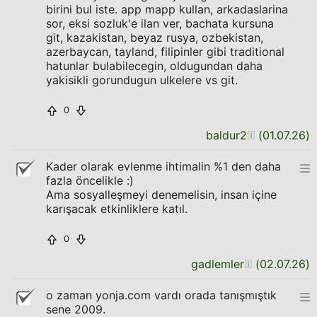
birini bul iste. app mapp kullan, arkadaslarina
sor, eksi sozluk'e ilan ver, bachata kursuna
git, kazakistan, beyaz rusya, ozbekistan,
azerbaycan, tayland, filipinler gibi traditional
hatunlar bulabilecegin, oldugundan daha
yakisikli gorundugun ulkelere vs git.
0
baldur2
(
01.07.26
)
Kader olarak evlenme ihtimalin %1 den daha
fazla öncelikle :)
Ama sosyalleşmeyi denemelisin, insan içine
karışacak etkinliklere katıl.
0
gadlemler
(
02.07.26
)
o zaman yonja.com vardı orada tanışmıştık
sene 2009.