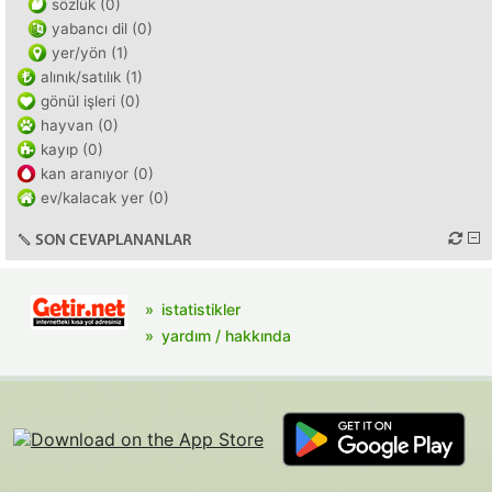
sözlük (0)
yabancı dil (0)
yer/yön (1)
alınık/satılık (1)
gönül işleri (0)
hayvan (0)
kayıp (0)
kan aranıyor (0)
ev/kalacak yer (0)
SON CEVAPLANANLAR
istatistikler
yardım / hakkında