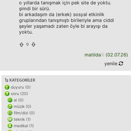
o yıllarda tanışmak için pek site de yoktu.
şimdi bir sürü.
bi arkadaşım da (erkek) sosyal etkinlik
gruplarından tanışmıştı birileriyle ama ciddi
şeyler yaşamadı zaten öyle bi arayışı da
yoktu.
0
matilda
(
02.07.26
)
yenile
KATEGORILER
duyuru (0)
soru (20)
ai (0)
müzik (0)
film/dizi (0)
teknik (1)
medikal (1)