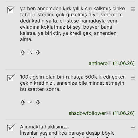
ya ben annemden kırk yıllık sırı kalkmış çinko
tabağı istedim, çok güzelmiş diye. veremem
dedi kadın ya la. el istese hamuduyla verir,
evladına koklatmaz bi şey. boşver bana
kalırsa. ya biriktir, ya kredi çek, annenden
alma.
+5
antihero
(
11.06.26
)
100k geliri olan biri rahatça 500k kredi çeker.
çekin kredinizi, annenize bile minnet etmeyin
bu saatten sonra.
+4
shadowfollower
(
11.06.26
)
Alınmakta haklısınız.
İnsanlar yaşlandıkça paraya düşüp böyle