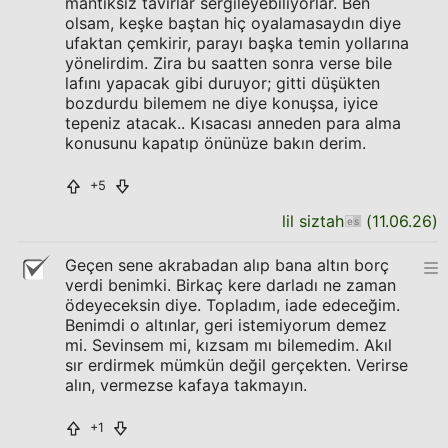
mantıksız tavırlar sergileyebiliyorlar. Ben
olsam, keşke baştan hiç oyalamasaydın diye
ufaktan çemkirir, parayı başka temin yollarına
yönelirdim. Zira bu saatten sonra verse bile
lafını yapacak gibi duruyor; gitti düşükten
bozdurdu bilemem ne diye konuşsa, iyice
tepeniz atacak.. Kısacası anneden para alma
konusunu kapatıp önünüze bakın derim.
+5
lil siztah
(
11.06.26
)
Geçen sene akrabadan alıp bana altın borç
verdi benimki. Birkaç kere darladı ne zaman
ödeyeceksin diye. Topladım, iade edeceğim.
Benimdi o altınlar, geri istemiyorum demez
mi. Sevinsem mi, kızsam mı bilemedim. Akıl
sır erdirmek mümkün değil gerçekten. Verirse
alın, vermezse kafaya takmayın.
+1