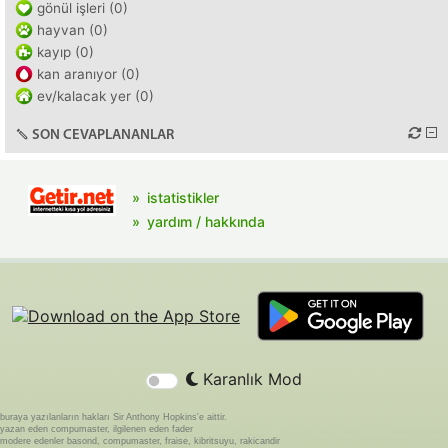
gönül işleri (0)
hayvan (0)
kayıp (0)
kan aranıyor (0)
ev/kalacak yer (0)
SON CEVAPLANANLAR
istatistikler
yardım / hakkında
Karanlık Mod
buraya yazılanların hakları Sir Anthony Hopkins'e aittir.
yazan eden compumaster, ilgilenen eden fader
modere edenler basond, compumaster, fraise, kibritsuyu, rakicandir