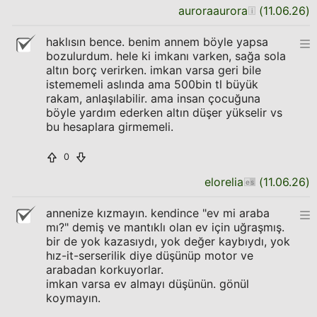
auroraaurora
(
11.06.26
)
haklısın bence. benim annem böyle yapsa
bozulurdum. hele ki imkanı varken, sağa sola
altın borç verirken. imkan varsa geri bile
istememeli aslında ama 500bin tl büyük
rakam, anlaşılabilir. ama insan çocuğuna
böyle yardım ederken altın düşer yükselir vs
bu hesaplara girmemeli.
0
elorelia
(
11.06.26
)
annenize kızmayın. kendince "ev mi araba
mı?" demiş ve mantıklı olan ev için uğraşmış.
bir de yok kazasıydı, yok değer kaybıydı, yok
hız-it-serserilik diye düşünüp motor ve
arabadan korkuyorlar.
imkan varsa ev almayı düşünün. gönül
koymayın.