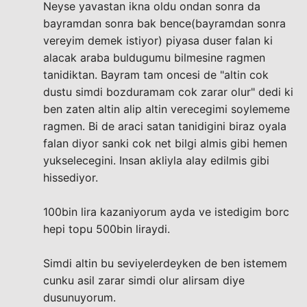
Neyse yavastan ikna oldu ondan sonra da
bayramdan sonra bak bence(bayramdan sonra
vereyim demek istiyor) piyasa duser falan ki
alacak araba buldugumu bilmesine ragmen
tanidiktan. Bayram tam oncesi de "altin cok
dustu simdi bozduramam cok zarar olur" dedi ki
ben zaten altin alip altin verecegimi soylememe
ragmen. Bi de araci satan tanidigini biraz oyala
falan diyor sanki cok net bilgi almis gibi hemen
yukselecegini. Insan akliyla alay edilmis gibi
hissediyor.
100bin lira kazaniyorum ayda ve istedigim borc
hepi topu 500bin liraydi.
Simdi altin bu seviyelerdeyken de ben istemem
cunku asil zarar simdi olur alirsam diye
dusunuyorum.