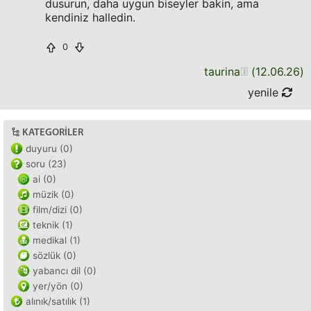
dusurun, daha uygun biseyler bakin, ama
kendiniz halledin.
0
taurina
(
12.06.26
)
yenile
KATEGORILER
duyuru (0)
soru (23)
ai (0)
müzik (0)
film/dizi (0)
teknik (1)
medikal (1)
sözlük (0)
yabancı dil (0)
yer/yön (0)
alınık/satılık (1)