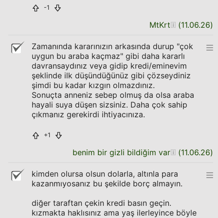
-1
MtKrt
(
11.06.26
)
Zamanında kararınızın arkasında durup "çok
uygun bu araba kaçmaz" gibi daha kararlı
davransaydınız veya gidip kredi/eminevim
şeklinde ilk düşündüğünüz gibi çözseydiniz
şimdi bu kadar kızgın olmazdınız.
Sonuçta anneniz sebep olmuş da olsa araba
hayali suya düşen sizsiniz. Daha çok sahip
çıkmanız gerekirdi ihtiyacınıza.
+1
benim bir gizli bildiğim var
(
11.06.26
)
kimden olursa olsun dolarla, altınla para
kazanmıyosanız bu şekilde borç almayın.
diğer taraftan çekin kredi basın geçin.
kızmakta haklısınız ama yaş ilerleyince böyle