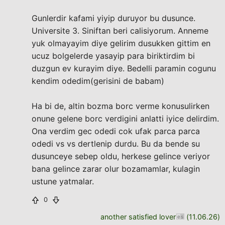
Gunlerdir kafami yiyip duruyor bu dusunce.
Universite 3. Siniftan beri calisiyorum. Anneme
yuk olmayayim diye gelirim dusukken gittim en
ucuz bolgelerde yasayip para biriktirdim bi
duzgun ev kurayim diye. Bedelli paramin cogunu
kendim odedim(gerisini de babam)
Ha bi de, altin bozma borc verme konusulirken
onune gelene borc verdigini anlatti iyice delirdim.
Ona verdim gec odedi cok ufak parca parca
odedi vs vs dertlenip durdu. Bu da bende su
dusunceye sebep oldu, herkese gelince veriyor
bana gelince zarar olur bozamamlar, kulagin
ustune yatmalar.
0
another satisfied lover
(
11.06.26
)