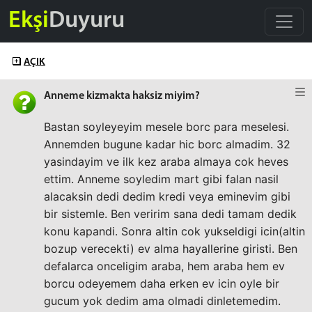
Ekşi
Duyuru
AÇIK
Anneme kizmakta haksiz miyim?
Bastan soyleyeyim mesele borc para meselesi.
Annemden bugune kadar hic borc almadim. 32
yasindayim ve ilk kez araba almaya cok heves
ettim. Anneme soyledim mart gibi falan nasil
alacaksin dedi dedim kredi veya eminevim gibi
bir sistemle. Ben veririm sana dedi tamam dedik
konu kapandi. Sonra altin cok yukseldigi icin(altin
bozup verecekti) ev alma hayallerine giristi. Ben
defalarca onceligim araba, hem araba hem ev
borcu odeyemem daha erken ev icin oyle bir
gucum yok dedim ama olmadi dinletemedim.