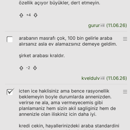
özellik açıyor büyükler, dert etmeyin.
+4
gurur
(
11.06.26
)
arabanın masrafı çok, 100 bin gelirle araba
alırsanız asla ev alamazsınız demeye geldim.
şirket arabası kraldır.
-2
kveldulv
(
11.06.26
)
icten ice haklisiniz ama bence rasyonellik
beklemeyin boyle durumlarda annenizden.
verirse ne ala, ama vermeyecemis gibi
planlamaniz hem sizin akil sagliginiz hem de
annenizle olan iliskiniz icin daha iyi.
kredi cekin, hayallerinizdeki araba standardini