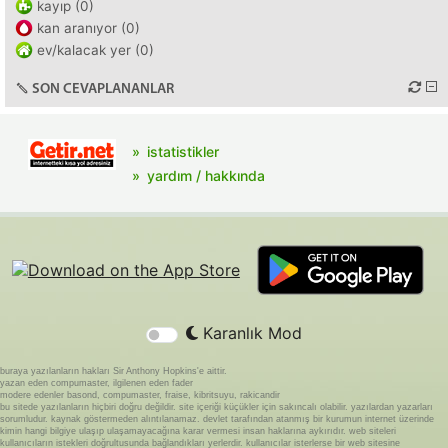
kayıp (0)
kan aranıyor (0)
ev/kalacak yer (0)
SON CEVAPLANANLAR
istatistikler
yardım / hakkında
Karanlık Mod
buraya yazılanların hakları Sir Anthony Hopkins'e aittir.
yazan eden compumaster, ilgilenen eden fader
modere edenler basond, compumaster, fraise, kibritsuyu, rakicandir
bu sitede yazılanların hiçbiri doğru değildir. site içeriği küçükler için sakıncalı olabilir. yazılardan yazarları
sorumludur. kaynak göstermeden alıntılanamaz. devlet tarafından atanmış bir kurumun internet üzerinde
kimin hangi bilgiye ulaşıp ulaşamayacağına karar vermesi insan haklarına aykırıdır. web siteleri
kullanıcıların istekleri doğrultusunda bağlandıkları yerlerdir. kullanıcılar isterlerse bir web sitesine