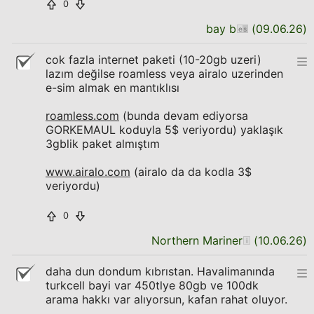
0
bay b
(
09.06.26
)
cok fazla internet paketi (10-20gb uzeri)
lazım değilse roamless veya airalo uzerinden
e-sim almak en mantıklısı
roamless.com
(bunda devam ediyorsa
GORKEMAUL koduyla 5$ veriyordu) yaklaşık
3gblik paket almıştım
www.airalo.com
(airalo da da kodla 3$
veriyordu)
0
Northern Mariner
(
10.06.26
)
daha dun dondum kıbrıstan. Havalimanında
turkcell bayi var 450tlye 80gb ve 100dk
arama hakkı var alıyorsun, kafan rahat oluyor.