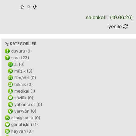
0
solenkol
(
10.06.26
)
yenile
KATEGORILER
duyuru (0)
soru (23)
ai (0)
müzik (3)
film/dizi (0)
teknik (0)
medikal (1)
sözlük (0)
yabancı dil (0)
yer/yön (0)
alınık/satılık (0)
gönül işleri (1)
hayvan (0)