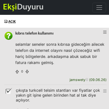
Ekşi
Duyuru
AÇIK
kıbrıs telefon kullanımı
selamlar seneler sonra kıbrısa gideceğim ailecek
telefon da internet olayını nasıl çözeceğiz wifi
hariç bölgelerde. arkadaşıma abuk sabuk bir
fatura rakamı gelmiş.
0
jamswety
(
09.06.26
)
çıkışta turkcell telsim stantları var fiyatlar çok
yakın git işine gelen birinden hat al tak diye
açılıyor.