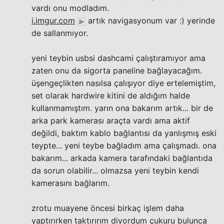
vardı onu modladım.
i.imgur.com
artık navigasyonum var :) yerinde
de sallanmıyor.
yeni teybin usbsi dashcami çalıştıramıyor ama
zaten onu da sigorta paneline bağlayacağım.
üşengeçlikten nasılsa çalışıyor diye ertelemiştim,
set olarak hardwire kitini de aldığım halde
kullanmamıştım. yarın ona bakarım artık... bir de
arka park kamerası araçta vardı ama aktif
değildi, baktım kablo bağlantısı da yanlışmış eski
teypte... yeni teybe bağladım ama çalışmadı. ona
bakarım... arkada kamera tarafındaki bağlantıda
da sorun olabilir... olmazsa yeni teybin kendi
kamerasını bağlarım.
zrotu muayene öncesi birkaç işlem daha
yaptırırken taktırırım diyordum çukuru bulunca