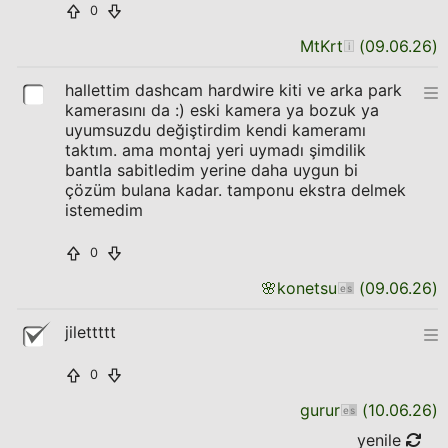
0
MtKrt
(
09.06.26
)
hallettim dashcam hardwire kiti ve arka park
kamerasını da :) eski kamera ya bozuk ya
uyumsuzdu değiştirdim kendi kameramı
taktım. ama montaj yeri uymadı şimdilik
bantla sabitledim yerine daha uygun bi
çözüm bulana kadar. tamponu ekstra delmek
istemedim
0
🌸
konetsu
(
09.06.26
)
jilettttt
0
gurur
(
10.06.26
)
yenile