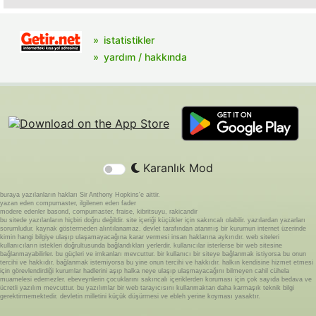
istatistikler
yardım / hakkında
Karanlık Mod
buraya yazılanların hakları Sir Anthony Hopkins'e aittir.
yazan eden compumaster, ilgilenen eden fader
modere edenler basond, compumaster, fraise, kibritsuyu, rakicandir
bu sitede yazılanların hiçbiri doğru değildir. site içeriği küçükler için sakıncalı olabilir. yazılardan yazarları
sorumludur. kaynak göstermeden alıntılanamaz. devlet tarafından atanmış bir kurumun internet üzerinde
kimin hangi bilgiye ulaşıp ulaşamayacağına karar vermesi insan haklarına aykırıdır. web siteleri
kullanıcıların istekleri doğrultusunda bağlandıkları yerlerdir. kullanıcılar isterlerse bir web sitesine
bağlanmayabilirler. bu güçleri ve imkanları mevcuttur. bir kullanıcı bir siteye bağlanmak istiyorsa bu onun
tercihi ve hakkıdır. bağlanmak istemiyorsa bu yine onun tercihi ve hakkıdır. halkın kendisine hizmet etmesi
için görevlendirdiği kurumlar hadlerini aşıp halka neye ulaşıp ulaşmayacağını bilmeyen cahil cühela
muamelesi edemezler. ebeveynlerin çocuklarını sakıncalı içeriklerden koruması için çok sayıda bedava ve
ücretli yazılım mevcuttur. bu yazılımlar bir web tarayıcısını kullanmaktan daha karmaşık teknik bilgi
gerektirmemektedir. devletin milletini küçük düşürmesi ve ebleh yerine koyması yasaktır.