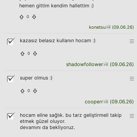
hemen gittim kendim hallettim :)
0
konetsu
(
09.06.26
)
kazasız belasız kullanın hocam :)
0
shadowfollower
(
09.06.26
)
super olmus :)
0
cooperr
(
09.06.26
)
hocam eline sağlık. bu tarz geliştirmeli takip
etmek güzel oluyor.
devamını da bekliyoruz.