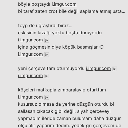
böyle boştaydı
i.imgur.com
bi taraf zaten zrot bile değil saplama atmış usta...
teyp de uğraştırdı biraz...
eskisinin kızağı yoktu boşta duruyordu
i.imgur.com
içine göçmesin diye köpük basmışlar :D
i.imgur.com
yeni çerçeve tam oturmuyordu
i.imgur.com
i.imgur.com
köşeleri matkapla zımparalayıp oturttum
i.imgur.com
kusursuz olmasa da yerine düzgün oturdu bi
sallasan çıkacak gibi değil. siyah çerçeveyi
yapmadım ileride zaman bulursam daha düzgün
ölçü alır yaparım dedim. yedek gri çerçevem de