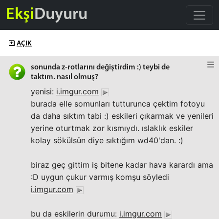
Ekşi
Duyuru
AÇIK
sonunda z-rotlarını değiştirdim :) teybi de
taktım. nasıl olmuş?
yenisi:
i.imgur.com
burada elle somunları tutturunca çektim fotoyu
da daha sıktım tabi :) eskileri çıkarmak ve yenileri
yerine oturtmak zor kısmıydı. ıslaklık eskiler
kolay sökülsün diye sıktığım wd40'dan. :)
biraz geç gittim iş bitene kadar hava karardı ama
:D uygun çukur varmış komşu söyledi
i.imgur.com
bu da eskilerin durumu:
i.imgur.com