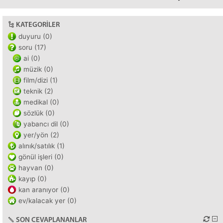
KATEGORILER
duyuru (0)
soru (17)
ai (0)
müzik (0)
film/dizi (1)
teknik (2)
medikal (0)
sözlük (0)
yabancı dil (0)
yer/yön (2)
alınık/satılık (1)
gönül işleri (0)
hayvan (0)
kayıp (0)
kan aranıyor (0)
ev/kalacak yer (0)
SON CEVAPLANANLAR