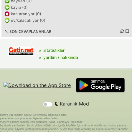
hayvan (0)
kayıp (0)
kan aranıyor (0)
ev/kalacak yer (0)
SON CEVAPLANANLAR
istatistikler
yardım / hakkında
Karanlık Mod
buraya yazılanların hakları Sir Anthony Hopkins'e aittir.
yazan eden compumaster, ilgilenen eden fader
modere edenler basond, compumaster, fraise, kibritsuyu, rakicandir
bu sitede yazılanların hiçbiri doğru değildir. site içeriği küçükler için sakıncalı olabilir. yazılardan yazarları
sorumludur. kaynak göstermeden alıntılanamaz. devlet tarafından atanmış bir kurumun internet üzerinde