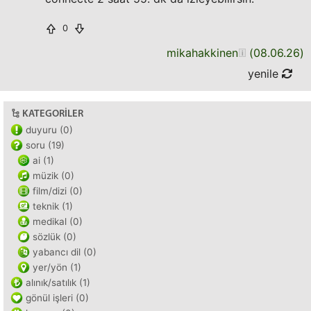
0
mikahakkinen
(
08.06.26
)
yenile
KATEGORILER
duyuru (0)
soru (19)
ai (1)
müzik (0)
film/dizi (0)
teknik (1)
medikal (0)
sözlük (0)
yabancı dil (0)
yer/yön (1)
alınık/satılık (1)
gönül işleri (0)