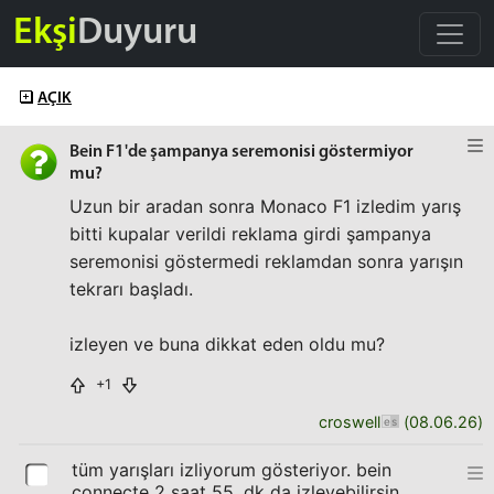
Ekşi
Duyuru
AÇIK
Bein F1'de şampanya seremonisi göstermiyor
mu?
Uzun bir aradan sonra Monaco F1 izledim yarış
bitti kupalar verildi reklama girdi şampanya
seremonisi göstermedi reklamdan sonra yarışın
tekrarı başladı.
izleyen ve buna dikkat eden oldu mu?
+1
croswell
(
08.06.26
)
tüm yarışları izliyorum gösteriyor. bein
connecte 2 saat 55. dk da izleyebilirsin.