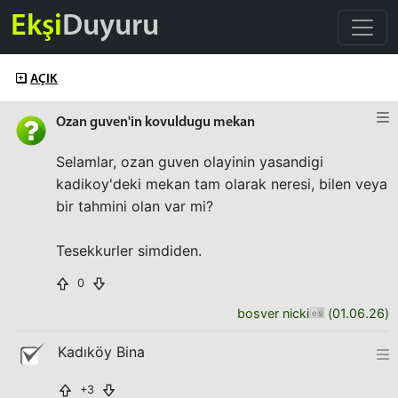
Ekşi
Duyuru
AÇIK
Ozan guven'in kovuldugu mekan
Selamlar, ozan guven olayinin yasandigi
kadikoy'deki mekan tam olarak neresi, bilen veya
bir tahmini olan var mi?
Tesekkurler simdiden.
0
bosver nicki
(
01.06.26
)
Kadıköy Bina
+3