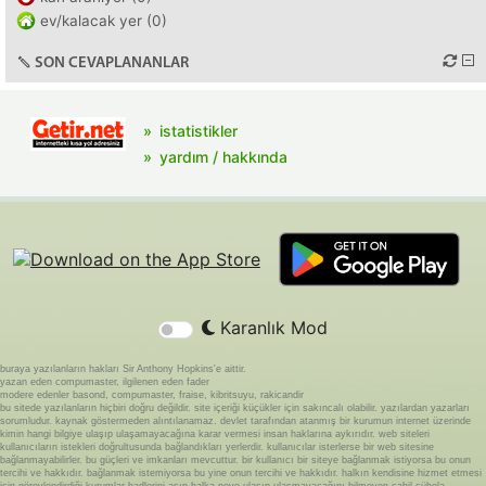
ev/kalacak yer (0)
SON CEVAPLANANLAR
istatistikler
yardım / hakkında
Karanlık Mod
buraya yazılanların hakları Sir Anthony Hopkins'e aittir.
yazan eden compumaster, ilgilenen eden fader
modere edenler basond, compumaster, fraise, kibritsuyu, rakicandir
bu sitede yazılanların hiçbiri doğru değildir. site içeriği küçükler için sakıncalı olabilir. yazılardan yazarları
sorumludur. kaynak göstermeden alıntılanamaz. devlet tarafından atanmış bir kurumun internet üzerinde
kimin hangi bilgiye ulaşıp ulaşamayacağına karar vermesi insan haklarına aykırıdır. web siteleri
kullanıcıların istekleri doğrultusunda bağlandıkları yerlerdir. kullanıcılar isterlerse bir web sitesine
bağlanmayabilirler. bu güçleri ve imkanları mevcuttur. bir kullanıcı bir siteye bağlanmak istiyorsa bu onun
tercihi ve hakkıdır. bağlanmak istemiyorsa bu yine onun tercihi ve hakkıdır. halkın kendisine hizmet etmesi