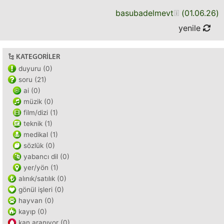
basubadelmevt
(
01.06.26
)
yenile
KATEGORILER
duyuru (0)
soru (21)
ai (0)
müzik (0)
film/dizi (1)
teknik (1)
medikal (1)
sözlük (0)
yabancı dil (0)
yer/yön (1)
alınık/satılık (0)
gönül işleri (0)
hayvan (0)
kayıp (0)
kan aranıyor (0)