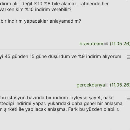
dirim alır. değil %10 %8 bile alamaz. rafineride her
varken kim %10 indirim verebilir?
e bir indirim yapacaklar anlayamadım?
bravoteam
(
11.05.26
deyi 45 günden 15 güne düşürdüm ve %9 indirim alıyorum
gercekdunya
(
11.05.26
 istasyon bazında bir indirim. öyleyse şayet, nakit
istediği indirimi yapar. yukarıdaki daha genel bir anlaşma.
m şirketi ile yapılacak anlaşma. Fark bu yüzden olabilir.