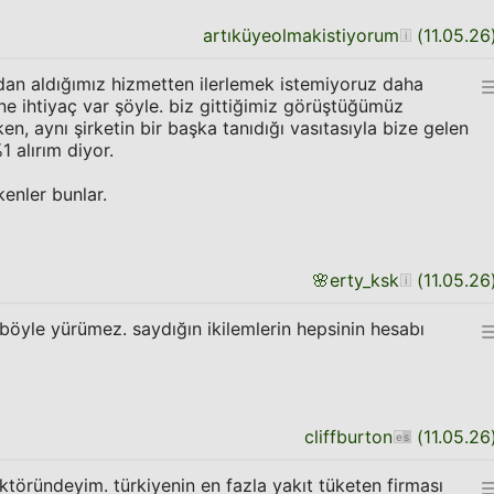
artıküyeolmakistiyorum
(
11.05.26
dan aldığımız hizmetten ilerlemek istemiyoruz daha
ine ihtiyaç var şöyle. biz gittiğimiz görüştüğümüz
en, aynı şirketin bir başka tanıdığı vasıtasıyla bize gelen
 alırım diyor.
enler bunlar.
🌸
erty_ksk
(
11.05.26
 böyle yürümez. saydığın ikilemlerin hepsinin hesabı
cliffburton
(
11.05.26
ektöründeyim. türkiyenin en fazla yakıt tüketen firması