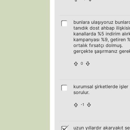
bunlara ulaşıyoruz bunlar
tanıdık dost ahbap ilişkis
kanallarda %5 indirim alırk
kampanyası %9, getiren %1
ortalık fırsatçı dolmuş.
gerçekte şaşırmanız gerek
0
kurumsal şirketlerde işler
sorulur.
-1
uzun yıllardır akaryakıt s