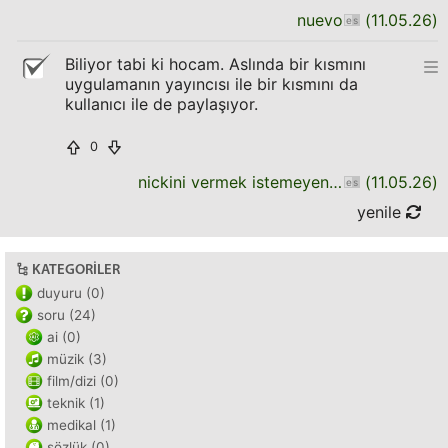
nuevo
(
11.05.26
)
Biliyor tabi ki hocam. Aslında bir kısmını
uygulamanın yayıncısı ile bir kısmını da
kullanıcı ile de paylaşıyor.
0
nickini vermek istemeyen uye
(
11.05.26
)
yenile
KATEGORILER
duyuru (0)
soru (24)
ai (0)
müzik (3)
film/dizi (0)
teknik (1)
medikal (1)
sözlük (0)