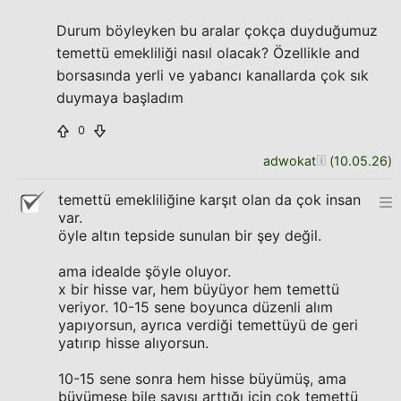
Durum böyleyken bu aralar çokça duyduğumuz
temettü emekliliği nasıl olacak? Özellikle and
borsasında yerli ve yabancı kanallarda çok sık
duymaya başladım
0
adwokat
(
10.05.26
)
temettü emekliliğine karşıt olan da çok insan
var.
öyle altın tepside sunulan bir şey değil.
ama idealde şöyle oluyor.
x bir hisse var, hem büyüyor hem temettü
veriyor. 10-15 sene boyunca düzenli alım
yapıyorsun, ayrıca verdiği temettüyü de geri
yatırıp hisse alıyorsun.
10-15 sene sonra hem hisse büyümüş, ama
büyümese bile sayısı arttığı için çok temettü