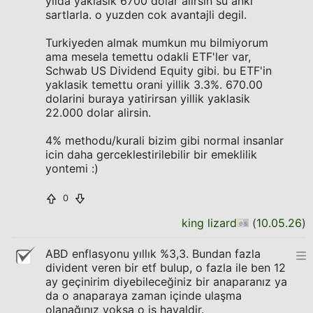
yilda yaklasik 6700 dolar alirsin su anki
sartlarla. o yuzden cok avantajli degil.
Turkiyeden almak mumkun mu bilmiyorum
ama mesela temettu odakli ETF'ler var,
Schwab US Dividend Equity gibi. bu ETF'in
yaklasik temettu orani yillik 3.3%. 670.00
dolarini buraya yatirirsan yillik yaklasik
22.000 dolar alirsin.
4% methodu/kurali bizim gibi normal insanlar
icin daha gerceklestirilebilir bir emeklilik
yontemi :)
0
king lizard
(
10.05.26
)
ABD enflasyonu yıllık %3,3. Bundan fazla
divident veren bir etf bulup, o fazla ile ben 12
ay geçinirim diyebileceğiniz bir anaparanız ya
da o anaparaya zaman içinde ulaşma
olanağınız yoksa o iş hayaldir.