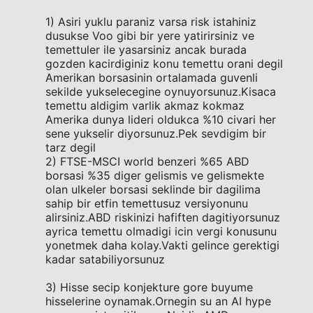
1) Asiri yuklu paraniz varsa risk istahiniz
dusukse Voo gibi bir yere yatirirsiniz ve
temettuler ile yasarsiniz ancak burada
gozden kacirdiginiz konu temettu orani degil
Amerikan borsasinin ortalamada guvenli
sekilde yukselecegine oynuyorsunuz.Kisaca
temettu aldigim varlik akmaz kokmaz
Amerika dunya lideri oldukca %10 civari her
sene yukselir diyorsunuz.Pek sevdigim bir
tarz degil
2) FTSE-MSCI world benzeri %65 ABD
borsasi %35 diger gelismis ve gelismekte
olan ulkeler borsasi seklinde bir dagilima
sahip bir etfin temettusuz versiyonunu
alirsiniz.ABD riskinizi hafiften dagitiyorsunuz
ayrica temettu olmadigi icin vergi konusunu
yonetmek daha kolay.Vakti gelince gerektigi
kadar satabiliyorsunuz
3) Hisse secip konjekture gore buyume
hisselerine oynamak.Ornegin su an AI hype