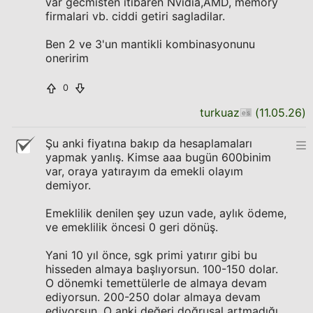
var gecmisten itibaren Nvidia,AMD, memory
firmalari vb. ciddi getiri sagladilar.
Ben 2 ve 3'un mantikli kombinasyonunu
oneririm
0
turkuaz
(
11.05.26
)
Şu anki fiyatına bakıp da hesaplamaları
yapmak yanlış. Kimse aaa bugün 600binim
var, oraya yatırayım da emekli olayım
demiyor.
Emeklilik denilen şey uzun vade, aylık ödeme,
ve emeklilik öncesi 0 geri dönüş.
Yani 10 yıl önce, sgk primi yatırır gibi bu
hisseden almaya başlıyorsun. 100-150 dolar.
O dönemki temettülerle de almaya devam
ediyorsun. 200-250 dolar almaya devam
ediyorsun. O anki değeri doğrusal artmadığı