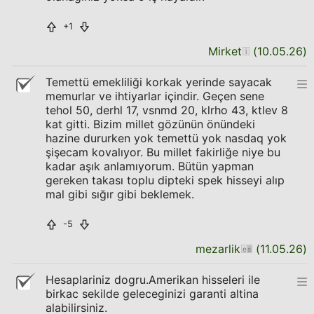
+1
Mirket
(
10.05.26
)
Temettü emekliliği korkak yerinde sayacak
memurlar ve ihtiyarlar içindir. Geçen sene
tehol 50, derhl 17, vsnmd 20, klrho 43, ktlev 8
kat gitti. Bizim millet gözünün önündeki
hazine dururken yok temettü yok nasdaq yok
şişecam kovalıyor. Bu millet fakirliğe niye bu
kadar aşık anlamıyorum. Bütün yapman
gereken takası toplu dipteki spek hisseyi alıp
mal gibi sığır gibi beklemek.
-5
mezarlik
(
11.05.26
)
Hesaplariniz dogru.Amerikan hisseleri ile
birkac sekilde geleceginizi garanti altina
alabilirsiniz.