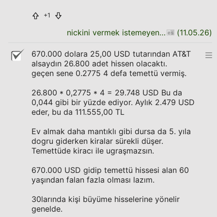
+1
nickini vermek istemeyen uye
(
11.05.26
)
670.000 dolara 25,00 USD tutarından AT&T
alsaydın 26.800 adet hissen olacaktı.
geçen sene 0.2775 4 defa temettü vermiş.
26.800 * 0,2775 * 4 = 29.748 USD Bu da
0,044 gibi bir yüzde ediyor. Aylık 2.479 USD
eder, bu da 111.555,00 TL
Ev almak daha mantıklı gibi dursa da 5. yıla
dogru giderken kiralar sürekli düşer.
Temettüde kiracı ile ugraşmazsın.
670.000 USD gidip temettü hissesi alan 60
yaşından falan fazla olması lazım.
30larında kişi büyüme hisselerine yönelir
genelde.