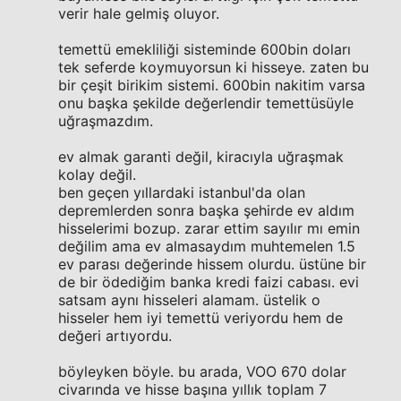
verir hale gelmiş oluyor.
temettü emekliliği sisteminde 600bin doları
tek seferde koymuyorsun ki hisseye. zaten bu
bir çeşit birikim sistemi. 600bin nakitim varsa
onu başka şekilde değerlendir temettüsüyle
uğraşmazdım.
ev almak garanti değil, kiracıyla uğraşmak
kolay değil.
ben geçen yıllardaki istanbul'da olan
depremlerden sonra başka şehirde ev aldım
hisselerimi bozup. zarar ettim sayılır mı emin
değilim ama ev almasaydım muhtemelen 1.5
ev parası değerinde hissem olurdu. üstüne bir
de bir ödediğim banka kredi faizi cabası. evi
satsam aynı hisseleri alamam. üstelik o
hisseler hem iyi temettü veriyordu hem de
değeri artıyordu.
böyleyken böyle. bu arada, VOO 670 dolar
civarında ve hisse başına yıllık toplam 7