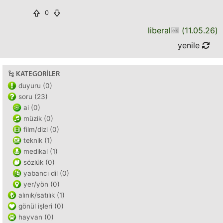
0
liberal
(
11.05.26
)
yenile
KATEGORILER
duyuru (0)
soru (23)
ai (0)
müzik (0)
film/dizi (0)
teknik (1)
medikal (1)
sözlük (0)
yabancı dil (0)
yer/yön (0)
alınık/satılık (1)
gönül işleri (0)
hayvan (0)