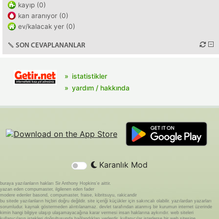
kayıp (0)
kan aranıyor (0)
ev/kalacak yer (0)
SON CEVAPLANANLAR
istatistikler
yardım / hakkında
Karanlık Mod
buraya yazılanların hakları Sir Anthony Hopkins'e aittir.
yazan eden compumaster, ilgilenen eden fader
modere edenler basond, compumaster, fraise, kibritsuyu, rakicandir
bu sitede yazılanların hiçbiri doğru değildir. site içeriği küçükler için sakıncalı olabilir. yazılardan yazarları
sorumludur. kaynak göstermeden alıntılanamaz. devlet tarafından atanmış bir kurumun internet üzerinde
kimin hangi bilgiye ulaşıp ulaşamayacağına karar vermesi insan haklarına aykırıdır. web siteleri
kullanıcıların istekleri doğrultusunda bağlandıkları yerlerdir. kullanıcılar isterlerse bir web sitesine