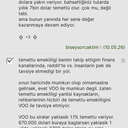
dolara yakın veriyor. bahsettiğiniz tutarda
yıllık 7bin dolar temettü olur. çok mu, değil
tabi.
ama bunun yanında her sene değer
kazanmaya devam ediyor.
+3
biseysorcaktim
(
10.05.26
)
temettu emekliligi benim takip ettigim finans
kanallarinda, reddit'te vs. insanlarin pek de
tavsiye etmedigi bir yol.
onun haricinde mumkun olup olmamasina
gelirsek, evet VOO ile mumkun degil. zaten
temettu emekliligi yanlisi kaynaklarin,
rehberlerinin hicbiri de temettu emekliligini
VOO ile tavsiye etmiyor.
VOO bu siralar yaklasik 1.1% temettu veriyor.
670.000 dolari buraya baglarsan yaklasik 1