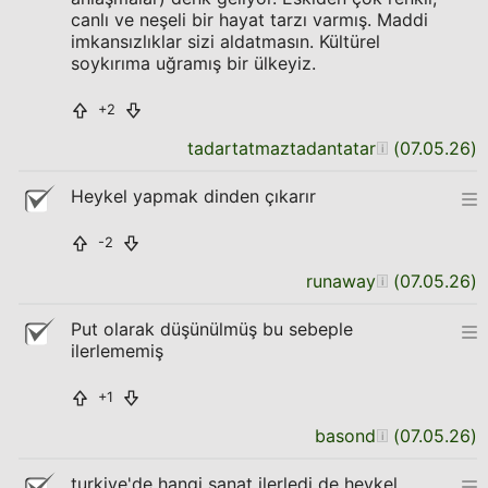
canlı ve neşeli bir hayat tarzı varmış. Maddi
imkansızlıklar sizi aldatmasın. Kültürel
soykırıma uğramış bir ülkeyiz.
+2
tadartatmaztadantatar
(
07.05.26
)
Heykel yapmak dinden çıkarır
-2
runaway
(
07.05.26
)
Put olarak düşünülmüş bu sebeple
ilerlememiş
+1
basond
(
07.05.26
)
turkiye'de hangi sanat ilerledi de heykel