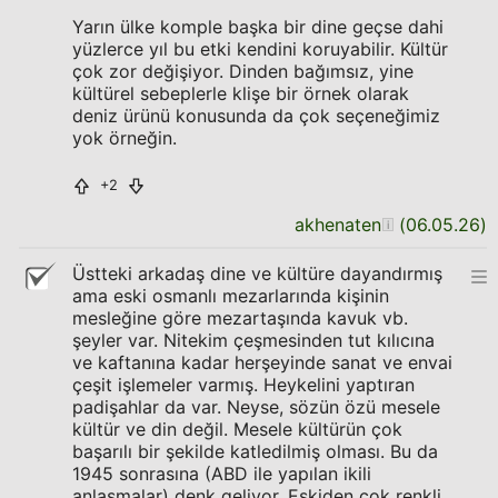
Yarın ülke komple başka bir dine geçse dahi
yüzlerce yıl bu etki kendini koruyabilir. Kültür
çok zor değişiyor. Dinden bağımsız, yine
kültürel sebeplerle klişe bir örnek olarak
deniz ürünü konusunda da çok seçeneğimiz
yok örneğin.
+2
akhenaten
(
06.05.26
)
Üstteki arkadaş dine ve kültüre dayandırmış
ama eski osmanlı mezarlarında kişinin
mesleğine göre mezartaşında kavuk vb.
şeyler var. Nitekim çeşmesinden tut kılıcına
ve kaftanına kadar herşeyinde sanat ve envai
çeşit işlemeler varmış. Heykelini yaptıran
padişahlar da var. Neyse, sözün özü mesele
kültür ve din değil. Mesele kültürün çok
başarılı bir şekilde katledilmiş olması. Bu da
1945 sonrasına (ABD ile yapılan ikili
anlaşmalar) denk geliyor. Eskiden çok renkli,