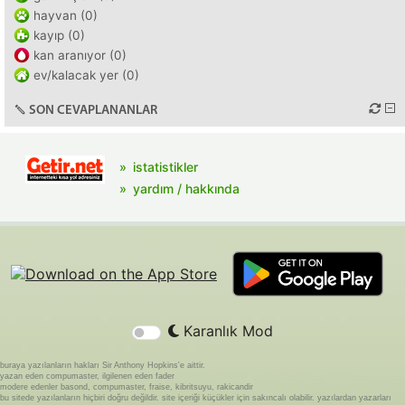
hayvan (0)
kayıp (0)
kan aranıyor (0)
ev/kalacak yer (0)
SON CEVAPLANANLAR
istatistikler
yardım / hakkında
Karanlık Mod
buraya yazılanların hakları Sir Anthony Hopkins'e aittir.
yazan eden compumaster, ilgilenen eden fader
modere edenler basond, compumaster, fraise, kibritsuyu, rakicandir
bu sitede yazılanların hiçbiri doğru değildir. site içeriği küçükler için sakıncalı olabilir. yazılardan yazarları