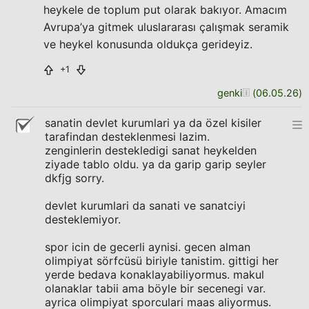
heykele de toplum put olarak bakıyor. Amacım
Avrupa’ya gitmek uluslararası çalışmak seramik
ve heykel konusunda oldukça gerideyiz.
+1
genki
(
06.05.26
)
sanatin devlet kurumlari ya da özel kisiler
tarafindan desteklenmesi lazim.
zenginlerin destekledigi sanat heykelden
ziyade tablo oldu. ya da garip garip seyler
dkfjg sorry.
devlet kurumlari da sanati ve sanatciyi
desteklemiyor.
spor icin de gecerli aynisi. gecen alman
olimpiyat sörfcüsü biriyle tanistim. gittigi her
yerde bedava konaklayabiliyormus. makul
olanaklar tabii ama böyle bir secenegi var.
ayrica olimpiyat sporculari maas aliyormus.