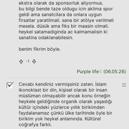
ekstra olarak da sponsorluk aliyormus.
bu bilgi bende taze oldugu icin aklima spor
geldi ama sanatcilara da onlara uygun
firsatlar yaratilmali. sana bir atölye verilmeli
mesela. düsük ama fiks bir maasin olmali.
heykel satamadiginda ac kalmamalisin ki
sanatina odaklanabilesin.
benim fikrim böyle.
-1
Purple life
(
06.05.26
)
Cevabı kendiniz vermişsiniz zaten. İslam
ikonoklast bir din, kişisel olarak bir insan
müslüman olmayabilir ancak konu örneğin
heykele geldiğinde organik olarak yaşadığı
kültür içindeki yüzlerce yıllık birikimden
faydalanamaz çünkü ülke tarihinde öyle bir
birikim yok heykel anlamında. Kültürel
coğrafya farklı.