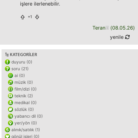
işlere ilerlenebilir.
+1
Teran
(
08.05.26
)
yenile
KATEGORILER
duyuru (0)
soru (21)
ai (0)
müzik (0)
film/dizi (0)
teknik (2)
medikal (0)
sözlük (0)
yabancı dil (0)
yer/yön (0)
alınık/satılık (1)
gönül işleri (0)