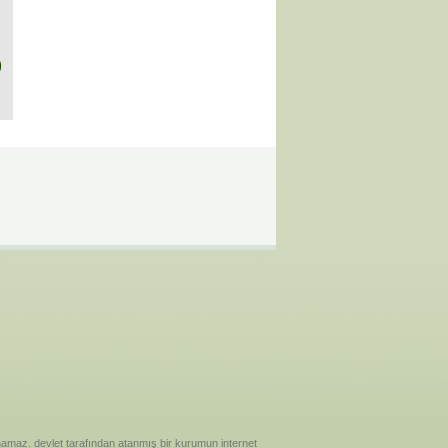
)
ılanamaz. devlet tarafından atanmış bir kurumun internet