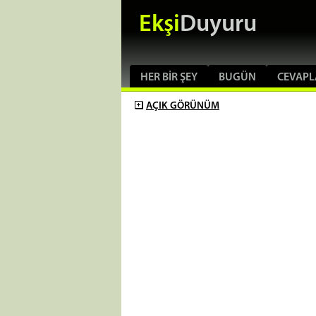
Ekşi
Duyuru
HER BIR ŞEY
BUGÜN
CEVAPL
AÇIK
GÖRÜNÜM