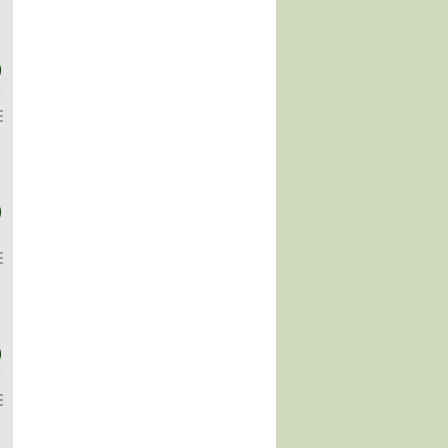
)
)
)