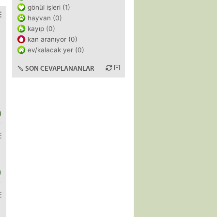
gönül işleri (1)
hayvan (0)
kayıp (0)
kan aranıyor (0)
ev/kalacak yer (0)
SON CEVAPLANANLAR
)
)