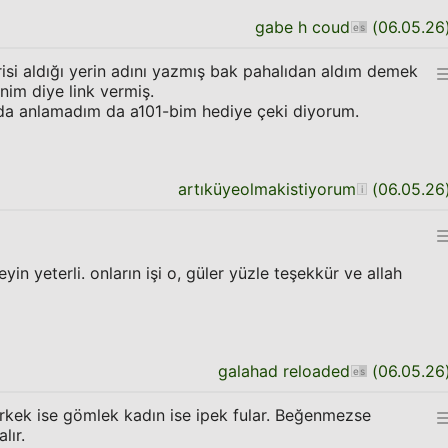
gabe h coud
(
06.05.26
risi aldığı yerin adını yazmış bak pahalıdan aldım demek
nim diye link vermiş.
da anlamadım da a101-bim hediye çeki diyorum.
artıküyeolmakistiyorum
(
06.05.26
n yeterli. onların işi o, güler yüzle teşekkür ve allah
galahad reloaded
(
06.05.26
 erkek ise gömlek kadın ise ipek fular. Beğenmezse
lır.