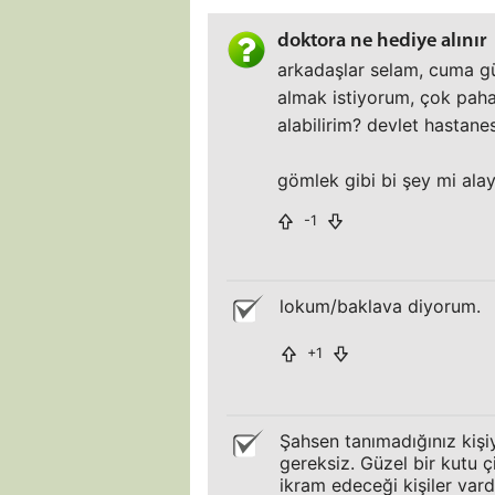
doktora ne hediye alınır
arkadaşlar selam, cuma gü
almak istiyorum, çok paha
alabilirim? devlet hastane
gömlek gibi bi şey mi ala
-1
lokum/baklava diyorum.
+1
Şahsen tanımadığınız kişi
gereksiz. Güzel bir kutu ç
ikram edeceği kişiler vardı