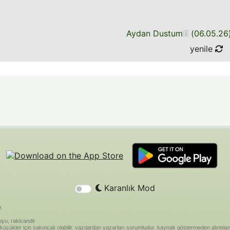
Aydan Dustum
(
06.05.26
yenile
Karanlık Mod
r.
yu, rakicandir
riği küçükler için sakıncalı olabilir. yazılardan yazarları sorumludur. kaynak göstermeden alınt