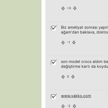
+3
Biz ameliyat sonrası yapm
ağam'dan baklava, doktor 
-1
son model crocs aldım be
değiştirme kartı da koyd
0
www.vakko.com
-2