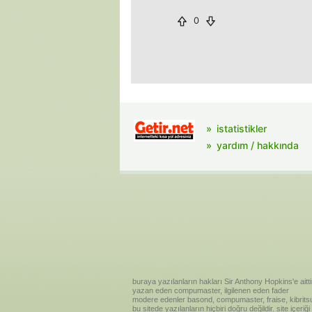
0
istatistikler
yardım / hakkında
buraya yazılanların hakları Sir Anthony Hopkins'e aitti
yazan eden compumaster, ilgilenen eden fader
modere edenler basond, compumaster, fraise, kibritsu
bu sitede yazılanların hiçbiri doğru değildir. site içe