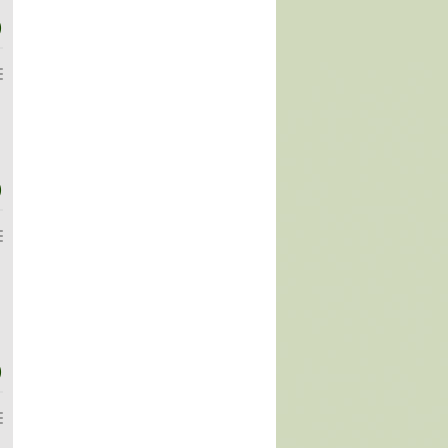
)
)
)