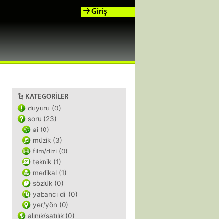
Giriş
KATEGORILER
duyuru (0)
soru (23)
ai (0)
müzik (3)
film/dizi (0)
teknik (1)
medikal (1)
sözlük (0)
yabancı dil (0)
yer/yön (0)
alınık/satılık (0)