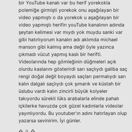
bir YouTube kanalı var bu herif yorekokla
polemiğe girmişti yorekok onu aşağılayan bir
video yapmıştı o da yorekok u aşağılayan bir
video yapmıştı herifin youTube kanalının adında
şeytan kelimesi var mıydı yok muydu sanki var
gibi hatırlıyorum kanalın adı aklımda michael
manson gibi kalmış ama değil öyle yazınca
çıkmadı vücut yapmış kaslı bir herifti.
Videolarında hep gömleğinin düğmeleri açık
olurdu kaslarını gösterirdi sarı saçlıydı galiba saç
rengi doğal değil boyaydı saçları permalıydı sarı
kalın dalgalı saçlıydı çok şımarık ve küstah bir
üslubu vardı kalın zincirli büyük kolyeler
takıyordu sürekli lüks arabalarla elinde pahalı
içkilerke havuzda çok güzel kadınlarla videolar
yayınlıyordu. Bu youtuber'ın adını hatırlayan olup
yazarsa sevinirim. İyi günler.
0