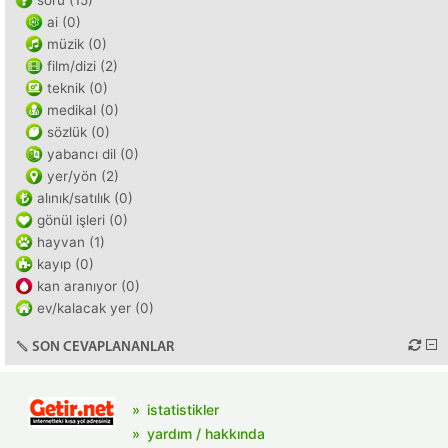
soru (15)
ai (0)
müzik (0)
film/dizi (2)
teknik (0)
medikal (0)
sözlük (0)
yabancı dil (0)
yer/yön (2)
alınık/satılık (0)
gönül işleri (0)
hayvan (1)
kayıp (0)
kan aranıyor (0)
ev/kalacak yer (0)
SON CEVAPLANANLAR
istatistikler
yardım / hakkında