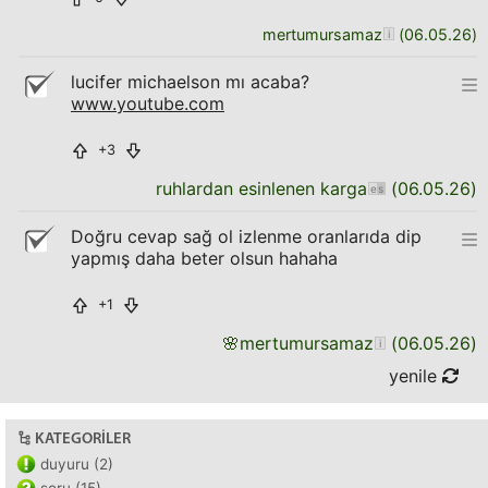
mertumursamaz
(
06.05.26
)
lucifer michaelson mı acaba?
www.youtube.com
+3
ruhlardan esinlenen karga
(
06.05.26
)
Doğru cevap sağ ol izlenme oranlarıda dip
yapmış daha beter olsun hahaha
+1
🌸
mertumursamaz
(
06.05.26
)
yenile
KATEGORILER
duyuru (2)