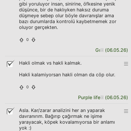
gibi yoruluyor insan, sinirine, öfkesine yenik
düşünce, bir de haklıyken haksız duruma
düşmeye sebep olur böyle davranışlar ama
bazı durumlarda kontrolü kaybetmemek zor
oluyor gerçekten.
0
Gı
(
06.05.26
)
Hakli olmak vs hakli kalmak.
Hakli kalamiyorsan hakli olman da cöp olur.
0
Purple life
(
06.05.26
)
Asla. Kar/zarar analizini her an yaparak
davranırım. Bağırıp çağırmak ne işime
yarayacak, köpek kovalamıyorsa bir anlamı
yok :)