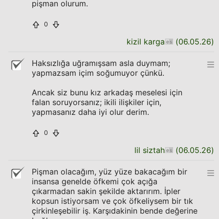
pişman olurum.
0
kizil karga
(
06.05.26
)
Haksızlığa uğramışsam asla duymam;
yapmazsam içim soğumuyor çünkü.
Ancak siz bunu kız arkadaş meselesi için
falan soruyorsanız; ikili ilişkiler için,
yapmasanız daha iyi olur derim.
0
lil siztah
(
06.05.26
)
Pişman olacağım, yüz yüze bakacağım bir
insansa genelde öfkemi çok açığa
çıkarmadan sakin şekilde aktarırım. İpler
kopsun istiyorsam ve çok öfkeliysem bir tık
çirkinleşebilir iş. Karşıdakinin bende değerine