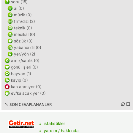
soru (15)
ai (0)
müzik (0)
film/dizi (2)
teknik (0)
medikal (0)
sözlük (0)
yabancı dil (0)
yer/yön (2)
alınık/satılık (0)
gönül işleri (0)
hayvan (1)
kayıp (0)
kan aranıyor (0)
ev/kalacak yer (0)
SON CEVAPLANANLAR
istatistikler
yardım / hakkında