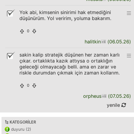
Yok abi, kimsenin sinirimi hak etmediğini
düşünürüm. Yol veririm, yoluma bakarım.
0
halitkin
(
06.05.26
)
sakin kalip stratejik düşünen her zaman karlı
çıkar. ortaklıkta kazık attıysa o ortaklığın
geleceği olmayacağı belli. ama en zarar ve
riskle durumdan çıkmak için zaman kollarım.
0
orpheus
(
07.05.26
)
yenile
KATEGORILER
duyuru (2)