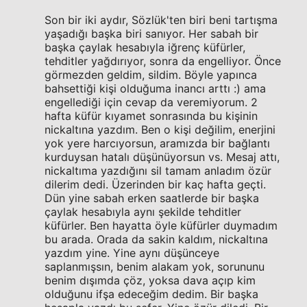
Son bir iki aydır, Sözlük'ten biri beni tartışma
yaşadığı başka biri sanıyor. Her sabah bir
başka çaylak hesabıyla iğrenç küfürler,
tehditler yağdırıyor, sonra da engelliyor. Önce
görmezden geldim, sildim. Böyle yapınca
bahsettiği kişi olduğuma inancı arttı :) ama
engellediği için cevap da veremiyorum. 2
hafta küfür kıyamet sonrasında bu kişinin
nickaltına yazdım. Ben o kişi değilim, enerjini
yok yere harcıyorsun, aramızda bir bağlantı
kurduysan hatalı düşünüyorsun vs. Mesaj attı,
nickaltıma yazdığını sil tamam anladım özür
dilerim dedi. Üzerinden bir kaç hafta geçti.
Dün yine sabah erken saatlerde bir başka
çaylak hesabıyla aynı şekilde tehditler
küfürler. Ben hayatta öyle küfürler duymadım
bu arada. Orada da sakin kaldım, nickaltına
yazdım yine. Yine aynı düşünceye
saplanmışsın, benim alakam yok, sorununu
benim dışımda çöz, yoksa dava açıp kim
olduğunu ifşa edeceğim dedim. Bir başka