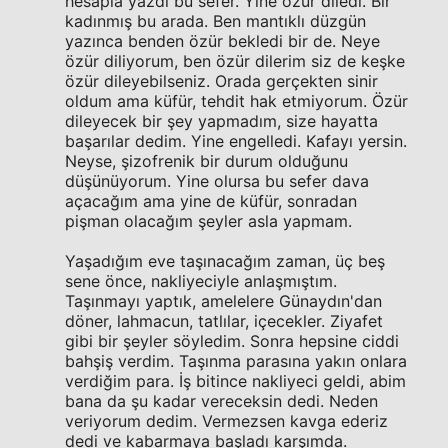
hesapla yazdı bu sefer. Yine özür diledi. Bir
kadınmış bu arada. Ben mantıklı düzgün
yazınca benden özür bekledi bir de. Neye
özür diliyorum, ben özür dilerim siz de keşke
özür dileyebilseniz. Orada gerçekten sinir
oldum ama küfür, tehdit hak etmiyorum. Özür
dileyecek bir şey yapmadım, size hayatta
başarılar dedim. Yine engelledi. Kafayı yersin.
Neyse, şizofrenik bir durum olduğunu
düşünüyorum. Yine olursa bu sefer dava
açacağım ama yine de küfür, sonradan
pişman olacağım şeyler asla yapmam.
Yaşadığım eve taşınacağım zaman, üç beş
sene önce, nakliyeciyle anlaşmıştım.
Taşınmayı yaptık, amelelere Günaydın'dan
döner, lahmacun, tatlılar, içecekler. Ziyafet
gibi bir şeyler söyledim. Sonra hepsine ciddi
bahşiş verdim. Taşınma parasına yakın onlara
verdiğim para. İş bitince nakliyeci geldi, abim
bana da şu kadar vereceksin dedi. Neden
veriyorum dedim. Vermezsen kavga ederiz
dedi ve kabarmaya başladı karşımda.