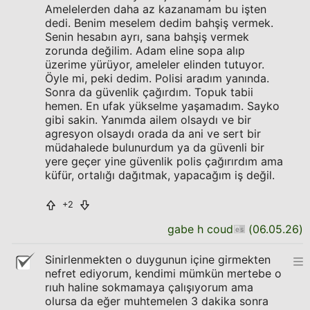
Amelelerden daha az kazanamam bu işten
dedi. Benim meselem dedim bahşiş vermek.
Senin hesabın ayrı, sana bahşiş vermek
zorunda değilim. Adam eline sopa alıp
üzerime yürüyor, ameleler elinden tutuyor.
Öyle mi, peki dedim. Polisi aradım yanında.
Sonra da güvenlik çağırdım. Topuk tabii
hemen. En ufak yükselme yaşamadım. Sayko
gibi sakin. Yanımda ailem olsaydı ve bir
agresyon olsaydı orada da ani ve sert bir
müdahalede bulunurdum ya da güvenli bir
yere geçer yine güvenlik polis çağırırdım ama
küfür, ortalığı dağıtmak, yapacağım iş değil.
+2
gabe h coud
(
06.05.26
)
Sinirlenmekten o duygunun içine girmekten
nefret ediyorum, kendimi mümkün mertebe o
rıuh haline sokmamaya çalışıyorum ama
olursa da eğer muhtemelen 3 dakika sonra