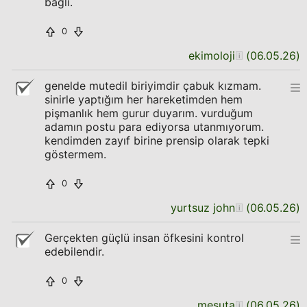
bağlı.
0
ekimoloji
(
06.05.26
)
genelde mutedil biriyimdir çabuk kızmam.
sinirle yaptığım her hareketimden hem
pişmanlık hem gurur duyarım. vurduğum
adamın postu para ediyorsa utanmıyorum.
kendimden zayıf birine prensip olarak tepki
göstermem.
0
yurtsuz john
(
06.05.26
)
Gerçekten güçlü insan öfkesini kontrol
edebilendir.
0
mesuta
(
06.05.26
)