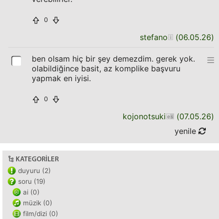
0
stefano
(
06.05.26
)
ben olsam hiç bir şey demezdim. gerek yok.
olabildiğince basit, az komplike başvuru
yapmak en iyisi.
0
kojonotsuki
(
07.05.26
)
yenile
KATEGORILER
duyuru (2)
soru (19)
ai (0)
müzik (0)
film/dizi (0)