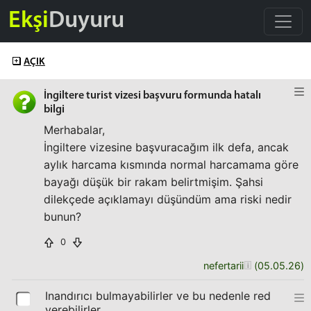
Ekşi
Duyuru
AÇIK
İngiltere turist vizesi başvuru formunda hatalı
bilgi
Merhabalar,
İngiltere vizesine başvuracağım ilk defa, ancak
aylık harcama kısmında normal harcamama göre
bayağı düşük bir rakam belirtmişim. Şahsi
dilekçede açıklamayı düşündüm ama riski nedir
bunun?
0
nefertarii
(
05.05.26
)
Inandırıcı bulmayabilirler ve bu nedenle red
verebilirler.