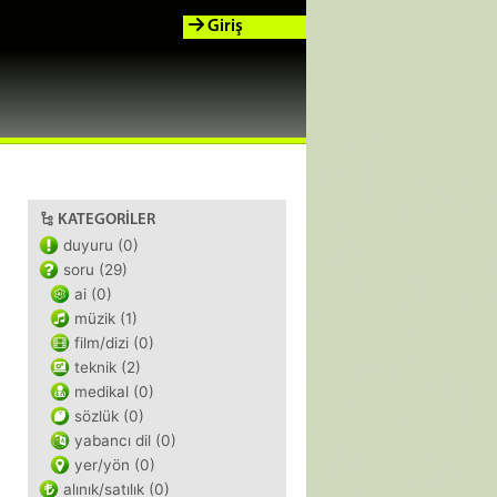
Giriş
KATEGORILER
duyuru (0)
soru (29)
ai (0)
müzik (1)
film/dizi (0)
teknik (2)
medikal (0)
sözlük (0)
yabancı dil (0)
yer/yön (0)
alınık/satılık (0)