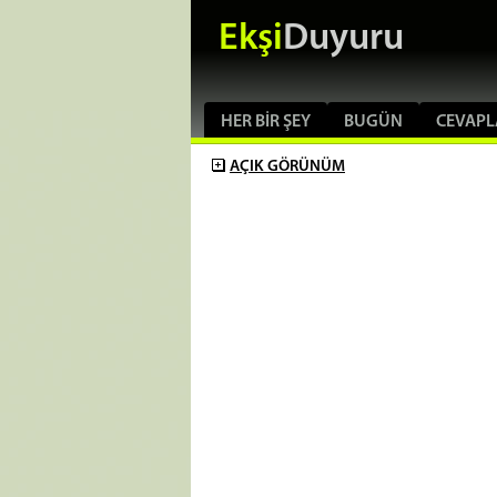
Ekşi
Duyuru
HER BIR ŞEY
BUGÜN
CEVAPL
AÇIK
GÖRÜNÜM