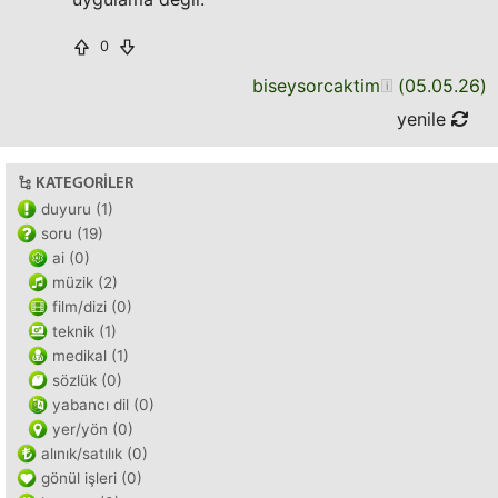
0
biseysorcaktim
(
05.05.26
)
yenile
KATEGORILER
duyuru (1)
soru (19)
ai (0)
müzik (2)
film/dizi (0)
teknik (1)
medikal (1)
sözlük (0)
yabancı dil (0)
yer/yön (0)
alınık/satılık (0)
gönül işleri (0)