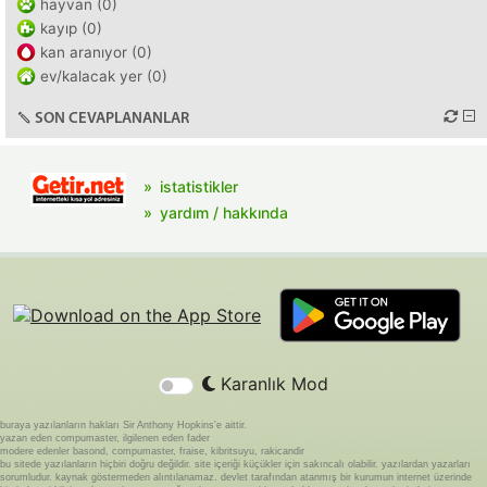
hayvan (0)
kayıp (0)
kan aranıyor (0)
ev/kalacak yer (0)
SON CEVAPLANANLAR
istatistikler
yardım / hakkında
Karanlık Mod
buraya yazılanların hakları Sir Anthony Hopkins'e aittir.
yazan eden compumaster, ilgilenen eden fader
modere edenler basond, compumaster, fraise, kibritsuyu, rakicandir
bu sitede yazılanların hiçbiri doğru değildir. site içeriği küçükler için sakıncalı olabilir. yazılardan yazarları
sorumludur. kaynak göstermeden alıntılanamaz. devlet tarafından atanmış bir kurumun internet üzerinde