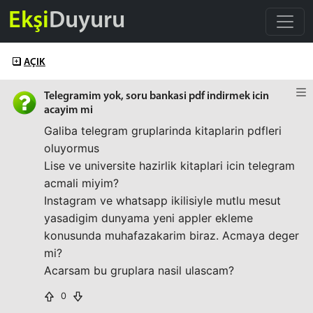
Ekşi
Duyuru
AÇIK
Telegramim yok, soru bankasi pdf indirmek icin
acayim mi
Galiba telegram gruplarinda kitaplarin pdfleri
oluyormus
Lise ve universite hazirlik kitaplari icin telegram
acmali miyim?
Instagram ve whatsapp ikilisiyle mutlu mesut
yasadigim dunyama yeni appler ekleme
konusunda muhafazakarim biraz. Acmaya deger
mi?
Acarsam bu gruplara nasil ulascam?
0