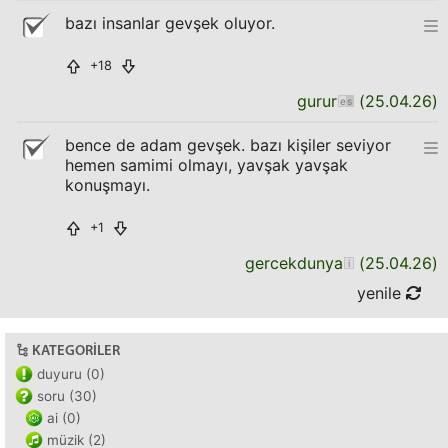
bazı insanlar gevşek oluyor.
+18
gurur
(
25.04.26
)
bence de adam gevşek. bazı kişiler seviyor
hemen samimi olmayı, yavşak yavşak
konuşmayı.
+1
gercekdunya
(
25.04.26
)
yenile
KATEGORILER
duyuru (0)
soru (30)
ai (0)
müzik (2)