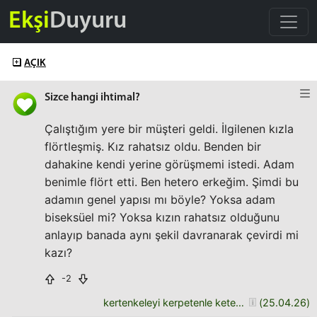
Ekşi
Duyuru
AÇIK
Sizce hangi ihtimal?
Çalıştığım yere bir müşteri geldi. İlgilenen kızla
flörtleşmiş. Kız rahatsız oldu. Benden bir
dahakine kendi yerine görüşmemi istedi. Adam
benimle flört etti. Ben hetero erkeğim. Şimdi bu
adamın genel yapısı mı böyle? Yoksa adam
biseksüel mi? Yoksa kızın rahatsız olduğunu
anlayıp banada aynı şekil davranarak çevirdi mi
kazı?
-2
kertenkeleyi kerpetenle ketenpereye getiren
(
25.04.26
)