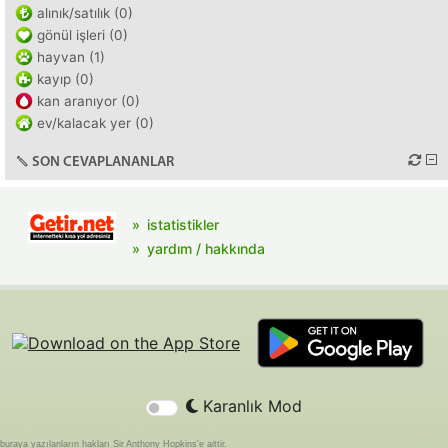
alınık/satılık (0)
gönül işleri (0)
hayvan (1)
kayıp (0)
kan aranıyor (0)
ev/kalacak yer (0)
SON CEVAPLANANLAR
istatistikler
yardım / hakkında
Karanlık Mod
buraya yazılanların hakları Sir Anthony Hopkins'e aittir.