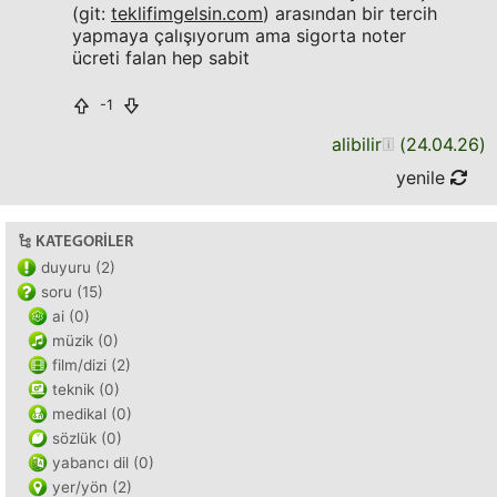
(git:
teklifimgelsin.com
) arasından bir tercih
yapmaya çalışıyorum ama sigorta noter
ücreti falan hep sabit
-1
alibilir
(
24.04.26
)
yenile
KATEGORILER
duyuru (2)
soru (15)
ai (0)
müzik (0)
film/dizi (2)
teknik (0)
medikal (0)
sözlük (0)
yabancı dil (0)
yer/yön (2)