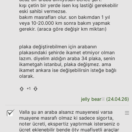
kışı çetin bir yerde isen kış lastiği gerekebilir
eski sahibi vermezse.
bakım masrafları olur. son bakımdan 1 yıl
veya 10-20.000 km sonra bakım yapmak
gerekir. (araca göre değişir km miktarı)
plaka değiştirebilmen için arabanın
plakasındaki şehirde ikamet etmiyor olman
lazım. diyelim aldığın araba 34 plaka, senin
ikametgah istanbul, plaka değişmez. ama
ikamet ankara ise değişebilirsin isteğe bağlı
olarak.
+1
jelly bear
(
24.04.26
)
Valla şu an araba alsanız muayenesi varsa
muayene masrafı olmaz ki sadece sigorta,
noter ücreti, ekspertiz yaptırmak isterseniz o
ücret eklenebilir bende ötv muafiyetli araçlar