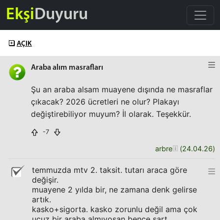
Ekşi
Duyuru
AÇIK
Araba alım masrafları
Şu an araba alsam muayene dışında ne masraflar
çıkacak? 2026 ücretleri ne olur? Plakayı
değiştirebiliyor muyum? İl olarak. Teşekkür.
-7
arbre
(
24.04.26
)
temmuzda mtv 2. taksit. tutarı araca göre
değişir.
muayene 2 yılda bir, ne zamana denk gelirse
artık.
kasko+sigorta. kasko zorunlu değil ama çok
ucuz bir araba almıyosan bence şart.