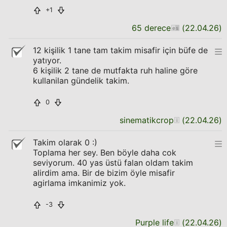
+1
65 derece
(
22.04.26
)
12 kişilik 1 tane tam takim misafir için büfe de
yatıyor.
6 kişilik 2 tane de mutfakta ruh haline göre
kullanilan gündelik takim.
0
sinematikcrop
(
22.04.26
)
Takim olarak 0 :)
Toplama her sey. Ben böyle daha cok
seviyorum. 40 yas üstü falan oldam takim
alirdim ama. Bir de bizim öyle misafir
agirlama imkanimiz yok.
-3
Purple life
(
22.04.26
)