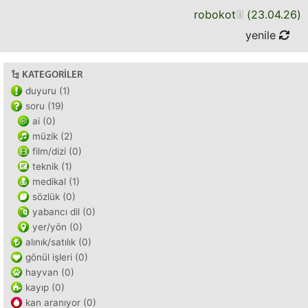
robokot
(
23.04.26
)
yenile
KATEGORILER
duyuru (1)
soru (19)
ai (0)
müzik (2)
film/dizi (0)
teknik (1)
medikal (1)
sözlük (0)
yabancı dil (0)
yer/yön (0)
alınık/satılık (0)
gönül işleri (0)
hayvan (0)
kayıp (0)
kan aranıyor (0)