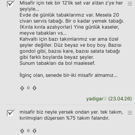
Misafir için tek bir 12’lik set var a’dan z’ye her
şeyiyle…
Evde de günlük tabaklarımız var. Mesela 20
civarı servis tabağı. Bir o kadar yemek tabağı.
(Kırıla kırıla azalıyorlar) Yine günlük kaseler,
meyve tabakları vs…
Kahvaltı için bazı takımlarımız var ama özel
şeyler değiller. Düz beyaz ve boy boy. Bazısı
gondol gibi, bazısı kare, bazısı salata tabağı
gibi farklı boylarda beyaz şeyler.
Sunum tabakları da bol maalesef.
İlginç olan, senede bir-iki misafir almamız…
0
yadigar
(
23.04.26
)
misafir biz neyle yersek ondan yer. tek takım,
kırılmışları düşersen %75 takım falandır.
0