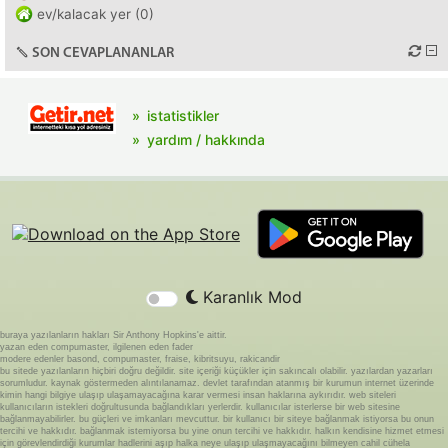
ev/kalacak yer (0)
SON CEVAPLANANLAR
istatistikler
yardım / hakkında
Karanlık Mod
buraya yazılanların hakları Sir Anthony Hopkins'e aittir.
yazan eden compumaster, ilgilenen eden fader
modere edenler basond, compumaster, fraise, kibritsuyu, rakicandir
bu sitede yazılanların hiçbiri doğru değildir. site içeriği küçükler için sakıncalı olabilir. yazılardan yazarları
sorumludur. kaynak göstermeden alıntılanamaz. devlet tarafından atanmış bir kurumun internet üzerinde
kimin hangi bilgiye ulaşıp ulaşamayacağına karar vermesi insan haklarına aykırıdır. web siteleri
kullanıcıların istekleri doğrultusunda bağlandıkları yerlerdir. kullanıcılar isterlerse bir web sitesine
bağlanmayabilirler. bu güçleri ve imkanları mevcuttur. bir kullanıcı bir siteye bağlanmak istiyorsa bu onun
tercihi ve hakkıdır. bağlanmak istemiyorsa bu yine onun tercihi ve hakkıdır. halkın kendisine hizmet etmesi
için görevlendirdiği kurumlar hadlerini aşıp halka neye ulaşıp ulaşmayacağını bilmeyen cahil cühela