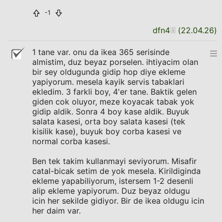
-1
dfn4
(
22.04.26
)
1 tane var. onu da ikea 365 serisinde
almistim, duz beyaz porselen. ihtiyacim olan
bir sey oldugunda gidip hop diye ekleme
yapiyorum. mesela kayik servis tabaklari
ekledim. 3 farkli boy, 4'er tane. Baktik gelen
giden cok oluyor, meze koyacak tabak yok
gidip aldik. Sonra 4 boy kase aldik. Buyuk
salata kasesi, orta boy salata kasesi (tek
kisilik kase), buyuk boy corba kasesi ve
normal corba kasesi.
Ben tek takim kullanmayi seviyorum. Misafir
catal-bicak setim de yok mesela. Kirildiginda
ekleme yapabiliyorum, istersem 1-2 desenli
alip ekleme yapiyorum. Duz beyaz oldugu
icin her sekilde gidiyor. Bir de ikea oldugu icin
her daim var.