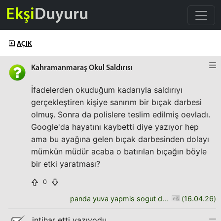
Ekşi
Duyuru
AÇIK
Kahramanmaraş Okul Saldırısı
İfadelerden okuduğum kadarıyla saldırıyı
gerçekleştiren kişiye sanırım bir bıçak darbesi
olmuş. Sonra da polislere teslim edilmiş oevladı.
Google'da hayatını kaybetti diye yazıyor hep
ama bu ayağına gelen bıçak darbesinden dolayı
mümkün müdür acaba o batırılan bıçağın böyle
bir etki yaratması?
0
panda yuva yapmis sogut dalina
(
16.04.26
)
intihar etti yazıyodu