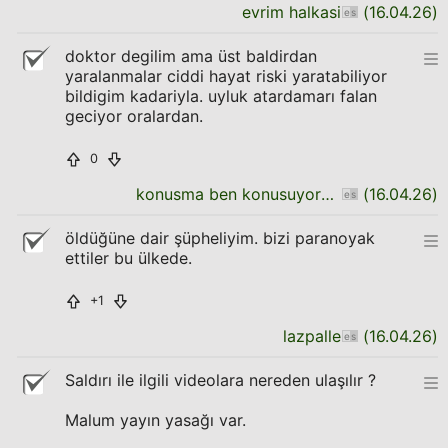
evrim halkasi
(
16.04.26
)
doktor degilim ama üst baldirdan
yaralanmalar ciddi hayat riski yaratabiliyor
bildigim kadariyla. uyluk atardamarı falan
geciyor oralardan.
0
konusma ben konusuyorum daha bitirmedim
(
16.04.26
)
öldüğüne dair şüpheliyim. bizi paranoyak
ettiler bu ülkede.
+1
lazpalle
(
16.04.26
)
Saldırı ile ilgili videolara nereden ulaşılır ?
Malum yayın yasağı var.