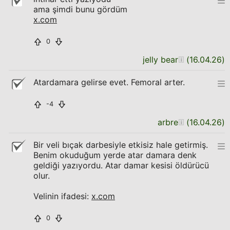
ama şimdi bunu gördüm
x.com
0
jelly bear
(
16.04.26
)
Atardamara gelirse evet. Femoral arter.
-4
arbre
(
16.04.26
)
Bir veli bıçak darbesiyle etkisiz hale getirmiş.
Benim okuduğum yerde atar damara denk
geldiği yazıyordu. Atar damar kesisi öldürücü
olur.
Velinin ifadesi:
x.com
0