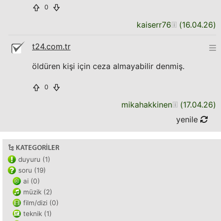
0
kaiserr76
(
16.04.26
)
t24.com.tr
öldüren kişi için ceza almayabilir denmiş.
0
mikahakkinen
(
17.04.26
)
yenile
KATEGORILER
duyuru (1)
soru (19)
ai (0)
müzik (2)
film/dizi (0)
teknik (1)