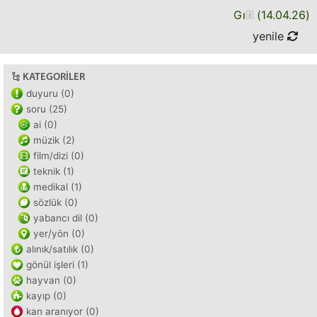
Gı
(
14.04.26
)
yenile
KATEGORILER
duyuru (0)
soru (25)
ai (0)
müzik (2)
film/dizi (0)
teknik (1)
medikal (1)
sözlük (0)
yabancı dil (0)
yer/yön (0)
alınık/satılık (0)
gönül işleri (1)
hayvan (0)
kayıp (0)
kan aranıyor (0)