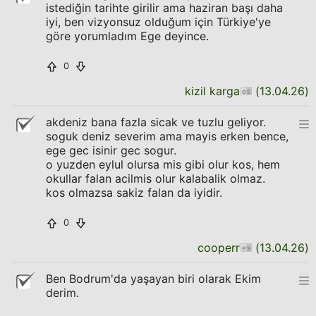
istediğin tarihte girilir ama haziran başı daha
iyi, ben vizyonsuz olduğum için Türkiye'ye
göre yorumladım Ege deyince.
0
kizil karga
(
13.04.26
)
akdeniz bana fazla sicak ve tuzlu geliyor.
soguk deniz severim ama mayis erken bence,
ege gec isinir gec sogur.
o yuzden eylul olursa mis gibi olur kos, hem
okullar falan acilmis olur kalabalik olmaz.
kos olmazsa sakiz falan da iyidir.
0
cooperr
(
13.04.26
)
Ben Bodrum'da yaşayan biri olarak Ekim
derim.