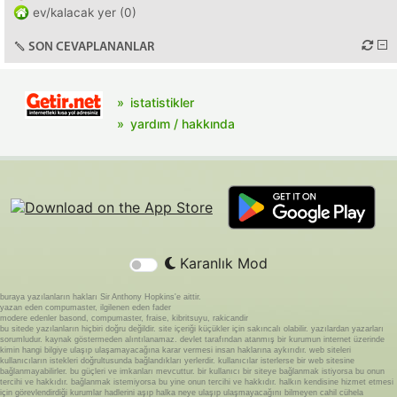
ev/kalacak yer (0)
SON CEVAPLANANLAR
istatistikler
yardım / hakkında
Karanlık Mod
buraya yazılanların hakları Sir Anthony Hopkins'e aittir.
yazan eden compumaster, ilgilenen eden fader
modere edenler basond, compumaster, fraise, kibritsuyu, rakicandir
bu sitede yazılanların hiçbiri doğru değildir. site içeriği küçükler için sakıncalı olabilir. yazılardan yazarları
sorumludur. kaynak göstermeden alıntılanamaz. devlet tarafından atanmış bir kurumun internet üzerinde
kimin hangi bilgiye ulaşıp ulaşamayacağına karar vermesi insan haklarına aykırıdır. web siteleri
kullanıcıların istekleri doğrultusunda bağlandıkları yerlerdir. kullanıcılar isterlerse bir web sitesine
bağlanmayabilirler. bu güçleri ve imkanları mevcuttur. bir kullanıcı bir siteye bağlanmak istiyorsa bu onun
tercihi ve hakkıdır. bağlanmak istemiyorsa bu yine onun tercihi ve hakkıdır. halkın kendisine hizmet etmesi
için görevlendirdiği kurumlar hadlerini aşıp halka neye ulaşıp ulaşmayacağını bilmeyen cahil cühela