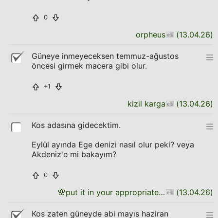
0
orpheus
(
13.04.26
)
Güneye inmeyeceksen temmuz-ağustos
öncesi girmek macera gibi olur.
+1
kizil karga
(
13.04.26
)
Kos adasına gidecektim.
Eylül ayında Ege denizi nasıl olur peki? veya
Akdeniz'e mi bakayım?
0
🌸
put it in your appropriate place
(
13.04.26
)
Kos zaten güneyde abi mayıs haziran