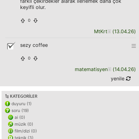
farklı çekirdekler alarak ilerlemek daha çok
keyifli olur.
0
MtKrt
(
13.04.26
)
sezy coffee
0
matematisyen
(
14.04.26
)
yenile
KATEGORILER
duyuru (1)
soru (19)
ai (0)
müzik (0)
film/dizi (0)
teknik (3)