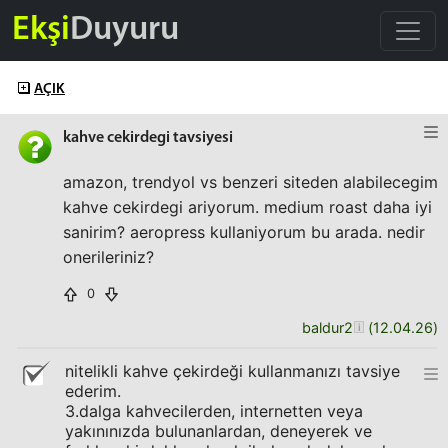
Ekşi
Duyuru
AÇIK
kahve cekirdegi tavsiyesi
amazon, trendyol vs benzeri siteden alabilecegim
kahve cekirdegi ariyorum. medium roast daha iyi
sanirim? aeropress kullaniyorum bu arada. nedir
onerileriniz?
0
baldur2
(
12.04.26
)
nitelikli kahve çekirdeği kullanmanızı tavsiye
ederim.
3.dalga kahvecilerden, internetten veya
yakınınızda bulunanlardan, deneyerek ve