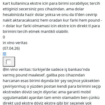
kart kullaninca ekstre icin para birimi sorabiliyor, tercih
ettiginizi secersiniz pos cihazindan. ama dolar
hesabinizda hazir dolar yoksa ve onu da tl'den cevirip
nakit aktaracaksaniz hem oradan kur farki hem pound -
> dolar kur farki olmamasi icin ekstre icin direkt tl para
birimini tercih etmek mantikli olabilir.
0
in vino veritas
(
07.04.26
)
@in vino veritas: türkiye'de sadece iş bankası'nda
varmış pound maalesef. galiba pos cihazından
harcanan esas birimi dışında bir şey seçince yüksekten
çeviriyormuş o yüzden postan kendi para birimini seçip
ekstreden dövizi seçin diyorlar. ama garanti mobil
uygulamadaki ayardan tam emin olamadım ben çünkü
direkt usd ekstre döviz ekstre gibi bir seçenek yok