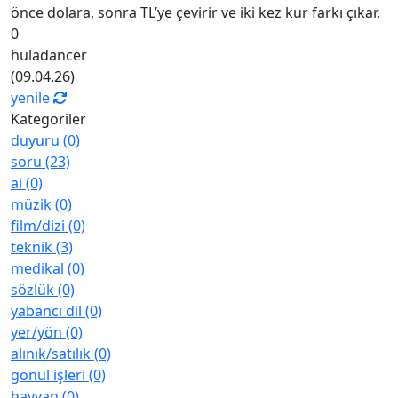
önce dolara, sonra TL’ye çevirir ve iki kez kur farkı çıkar.
0
huladancer
(
09.04.26
)
yenile
Kategoriler
duyuru (0)
soru (23)
ai (0)
müzik (0)
film/dizi (0)
teknik (3)
medikal (0)
sözlük (0)
yabancı dil (0)
yer/yön (0)
alınık/satılık (0)
gönül işleri (0)
hayvan (0)