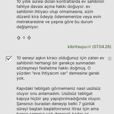
10 yıllık süresi dolan kontratlarda ev sahibinin
tahliye davası açma hakkı doğuyor. ev
sahibinin ihtiyacı olup olmamasına, sizin
düzenli kira ödeyip ödememenize veya evin
metrekaresine ve yaşına göre bu durum
değişmiyor.
0
kibritsuyu
(
07.04.26
)
10 seneyi aşkın kiracı olduğunuz için zaten ev
sahibinin herhangi bir gerekçe sunmadan
sözleşmeyi feshetme hakkı doğmuş. O
yüzden "eve ihtiyacım var" demesine gerek
yok.
Kapıdaki tebligatı görmemeniz nasıl usülsüz
oluyor onu anlamadım. Usülsüz tebligat
kapıya hiçbir şey yapıştırılmadığında oluyor.
Şansınızı buradan deneyip belki 7 günlük
süreyi baştan başlattırırsınız itiraz için ama
bence şansınız yok denecek kadar az.