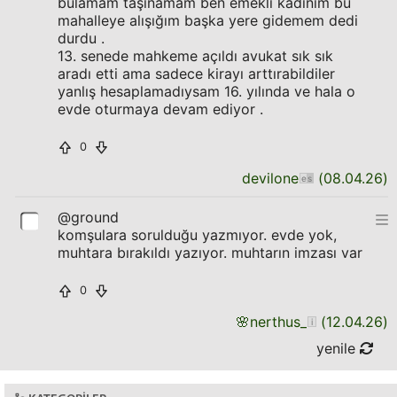
bulamam taşınamam ben emekli kadınım bu
mahalleye alışığım başka yere gidemem dedi
durdu .
13. senede mahkeme açıldı avukat sık sık
aradı etti ama sadece kirayı arttırabildiler
yanlış hesaplamadıysam 16. yılında ve hala o
evde oturmaya devam ediyor .
0
devilone
(
08.04.26
)
@ground
komşulara sorulduğu yazmıyor. evde yok,
muhtara bırakıldı yazıyor. muhtarın imzası var
0
🌸
nerthus_
(
12.04.26
)
yenile