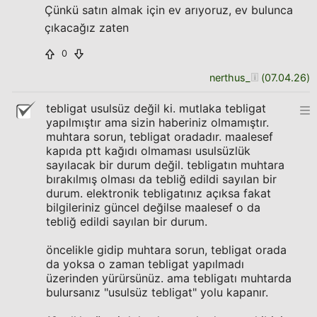
Çünkü satın almak için ev arıyoruz, ev bulunca
çıkacağız zaten
0
nerthus_
(
07.04.26
)
tebligat usulsüz değil ki. mutlaka tebligat
yapılmıştır ama sizin haberiniz olmamıştır.
muhtara sorun, tebligat oradadır. maalesef
kapıda ptt kağıdı olmaması usulsüzlük
sayılacak bir durum değil. tebligatın muhtara
bırakılmış olması da tebliğ edildi sayılan bir
durum. elektronik tebligatınız açıksa fakat
bilgileriniz güncel değilse maalesef o da
tebliğ edildi sayılan bir durum.
öncelikle gidip muhtara sorun, tebligat orada
da yoksa o zaman tebligat yapılmadı
üzerinden yürürsünüz. ama tebligatı muhtarda
bulursanız "usulsüz tebligat" yolu kapanır.