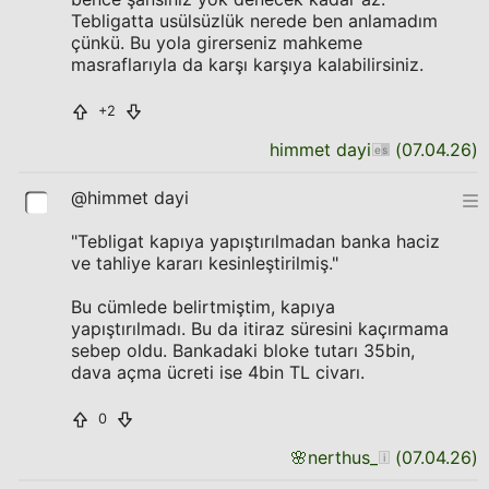
Tebligatta usülsüzlük nerede ben anlamadım
çünkü. Bu yola girerseniz mahkeme
masraflarıyla da karşı karşıya kalabilirsiniz.
+2
himmet dayi
(
07.04.26
)
@himmet dayi
"Tebligat kapıya yapıştırılmadan banka haciz
ve tahliye kararı kesinleştirilmiş."
Bu cümlede belirtmiştim, kapıya
yapıştırılmadı. Bu da itiraz süresini kaçırmama
sebep oldu. Bankadaki bloke tutarı 35bin,
dava açma ücreti ise 4bin TL civarı.
0
🌸
nerthus_
(
07.04.26
)