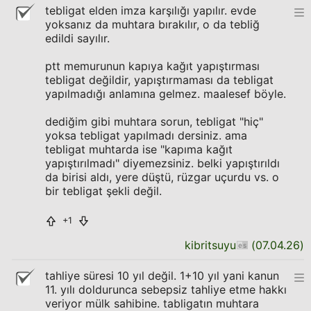
tebligat elden imza karşılığı yapılır. evde
yoksanız da muhtara bırakılır, o da tebliğ
edildi sayılır.
ptt memurunun kapıya kağıt yapıştırması
tebligat değildir, yapıştırmaması da tebligat
yapılmadığı anlamına gelmez. maalesef böyle.
dediğim gibi muhtara sorun, tebligat "hiç"
yoksa tebligat yapılmadı dersiniz. ama
tebligat muhtarda ise "kapıma kağıt
yapıştırılmadı" diyemezsiniz. belki yapıştırıldı
da birisi aldı, yere düştü, rüzgar uçurdu vs. o
bir tebligat şekli değil.
+1
kibritsuyu
(
07.04.26
)
tahliye süresi 10 yıl değil. 1+10 yıl yani kanun
11. yılı doldurunca sebepsiz tahliye etme hakkı
veriyor mülk sahibine. tabligatın muhtara