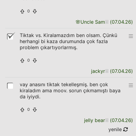
0
🌸
Uncle Sam
(
07.04.26
)
Tiktak vs. Kiralamazdım ben olsam. Çünkü
herhangi bi kaza durumunda çok fazla
problem çıkartıyorlarmış.
0
jackyr
(
07.04.26
)
vay anasını tiktak tekelleşmiş. ben çok
kiraladım ama moov. sorun çıkmamıştı baya
da iyiydi.
0
jelly bear
(
07.04.26
)
yenile