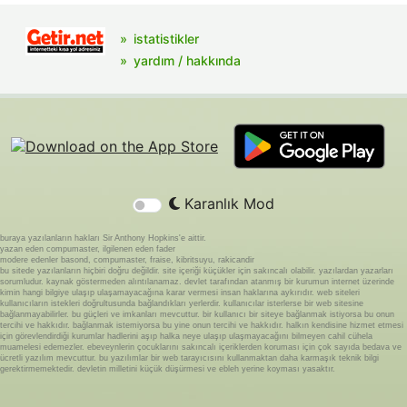
istatistikler
yardım / hakkında
Karanlık Mod
buraya yazılanların hakları Sir Anthony Hopkins'e aittir.
yazan eden compumaster, ilgilenen eden fader
modere edenler basond, compumaster, fraise, kibritsuyu, rakicandir
bu sitede yazılanların hiçbiri doğru değildir. site içeriği küçükler için sakıncalı olabilir. yazılardan yazarları
sorumludur. kaynak göstermeden alıntılanamaz. devlet tarafından atanmış bir kurumun internet üzerinde
kimin hangi bilgiye ulaşıp ulaşamayacağına karar vermesi insan haklarına aykırıdır. web siteleri
kullanıcıların istekleri doğrultusunda bağlandıkları yerlerdir. kullanıcılar isterlerse bir web sitesine
bağlanmayabilirler. bu güçleri ve imkanları mevcuttur. bir kullanıcı bir siteye bağlanmak istiyorsa bu onun
tercihi ve hakkıdır. bağlanmak istemiyorsa bu yine onun tercihi ve hakkıdır. halkın kendisine hizmet etmesi
için görevlendirdiği kurumlar hadlerini aşıp halka neye ulaşıp ulaşmayacağını bilmeyen cahil cühela
muamelesi edemezler. ebeveynlerin çocuklarını sakıncalı içeriklerden koruması için çok sayıda bedava ve
ücretli yazılım mevcuttur. bu yazılımlar bir web tarayıcısını kullanmaktan daha karmaşık teknik bilgi
gerektirmemektedir. devletin milletini küçük düşürmesi ve ebleh yerine koyması yasaktır.