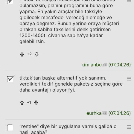
bulamazsın, planını programını buna göre
yapma. En yakın araçlar bile taksiyle
gidilecek mesafede. vereceğin emeğe ve
paraya değmez. Bunun yerine oraya müşteri
bırakan sabiha taksilerini denk getirirsen
1200-1400tl civarına sabiha'ya kadar
gelebilirsin.
+2
kimlanbu
(
07.04.26
)
tiktak'tan başka alternatif yok sanırım.
verdikleri teklif genelde paketsiz seçime göre
daha avantajlı oluyor fyi.
+1
eurhka
(
07.04.26
)
"rentlee" diye bir uygulama varmis galiba o
nasil acaba?