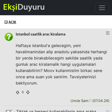
Ekşi
Duyuru
AÇIK
Istanbul saatlik arac kiralama
Haftaya istanbul'a gelecegim, yeni
havalimanindan alip anadolu yakasinda herhangi
bir yerde birakabilecegim sekilde saatlik yada
gunluk arac kiralamalik hangi uygulamalari
kullanabilirim? Moov kullanmistim birkac sene
once ama suan yok sanirim. Tavsiyelerinizi
bekliyorum.
0
Uncle Sam
(
07.04.26
)
Tiktak vs herşeyi kullanabilirsin ama araba