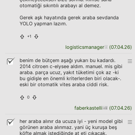
otomatiği sıkıntılı arabayı al demez.
Gerek aşk hayatında gerek araba sevdanda
YOLO yapman lazım.
+1
logisticsmanager
(
07.04.26
)
benim de bütçem aşağı yukarı bu kadardı.
2014 citroen c-elysee aldım. manuel. mis gibi
araba. parça ucuz, yakıt tüketimi çok az -ki
bu gidişle en önemli kriterlerden biri olacak-.
eski bir otomatik vites araba ciddi risk.
0
faberkastelli
(
07.04.26
)
her araba alınır da ucuza iyi - yeni model gibi
görünen araba alınmaz. yani üç kuruşa beş
köfte almak istediğinde at eti çıkacak.