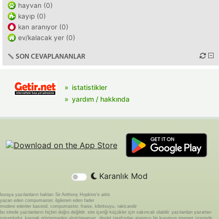
hayvan (0)
kayıp (0)
kan aranıyor (0)
ev/kalacak yer (0)
SON CEVAPLANANLAR
istatistikler
yardım / hakkında
Karanlık Mod
buraya yazılanların hakları Sir Anthony Hopkins'e aittir.
yazan eden compumaster, ilgilenen eden fader
modere edenler basond, compumaster, fraise, kibritsuyu, rakicandir
bu sitede yazılanların hiçbiri doğru değildir. site içeriği küçükler için sakıncalı olabilir. yazılardan yazarları
sorumludur. kaynak göstermeden alıntılanamaz. devlet tarafından atanmış bir kurumun internet üzerinde