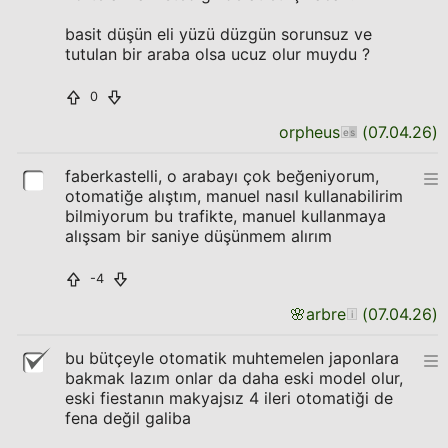
basit düşün eli yüzü düzgün sorunsuz ve
tutulan bir araba olsa ucuz olur muydu ?
0
orpheus
(
07.04.26
)
faberkastelli, o arabayı çok beğeniyorum,
otomatiğe alıştım, manuel nasıl kullanabilirim
bilmiyorum bu trafikte, manuel kullanmaya
alışsam bir saniye düşünmem alırım
-4
🌸
arbre
(
07.04.26
)
bu bütçeyle otomatik muhtemelen japonlara
bakmak lazım onlar da daha eski model olur,
eski fiestanın makyajsız 4 ileri otomatiği de
fena değil galiba