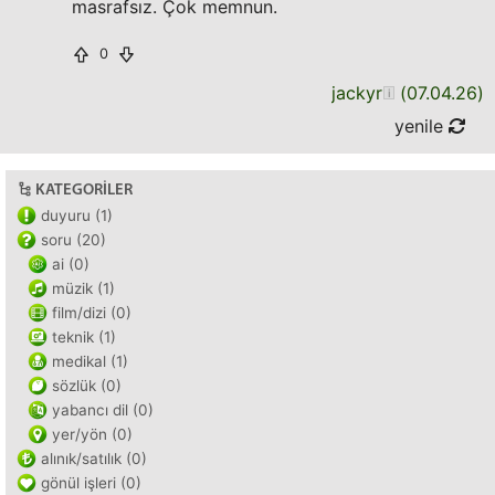
masrafsız. Çok memnun.
0
jackyr
(
07.04.26
)
yenile
KATEGORILER
duyuru (1)
soru (20)
ai (0)
müzik (1)
film/dizi (0)
teknik (1)
medikal (1)
sözlük (0)
yabancı dil (0)
yer/yön (0)
alınık/satılık (0)
gönül işleri (0)