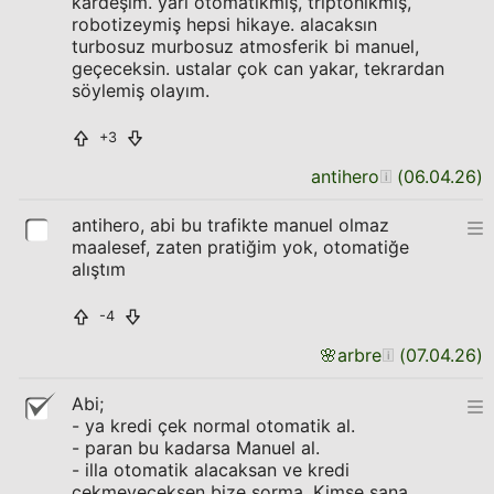
kardeşim. yarı otomatikmiş, triptonikmiş,
robotizeymiş hepsi hikaye. alacaksın
turbosuz murbosuz atmosferik bi manuel,
geçeceksin. ustalar çok can yakar, tekrardan
söylemiş olayım.
+3
antihero
(
06.04.26
)
antihero, abi bu trafikte manuel olmaz
maalesef, zaten pratiğim yok, otomatiğe
alıştım
-4
🌸
arbre
(
07.04.26
)
Abi;
- ya kredi çek normal otomatik al.
- paran bu kadarsa Manuel al.
- illa otomatik alacaksan ve kredi
çekmeyeceksen bize sorma. Kimse sana