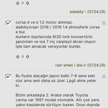
0
edaddy
(
07.04.26
)
corsa d ve e 1.2 motor alınmaz.
alabiliyorsan 2018 / 2019 1.4 atmosferik corsa
e bul.
bunların bazılarında 6t30 tork konvertörlü
şanzıman ve ioa 7 inç carplayli ekran oluyor.
işte tam alınacak versiyonlar bunlar.
0
rain when i die
(
07.04.26
)
Bu fiyata alacağın japon belki 7-8 sene eski
olur ama seni daha az üzer. Lpgli alma yeter
ki.
Bizim arkadaşta 2. Araba olarak Toyota
carina var 1997 model otomatik. Altı çok yere
yakın kasislerde sürtüyor bazen. Onun dışında