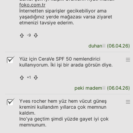
foko.com.tr
İnternetten siparişler gecikebiliyor ama
yaşadığınız yerde mağazası varsa ziyaret
etmenizi tavsiye ederim.
-9
duhan
(
06.04.26
)
Yüz için CeraVe SPF 50 nemlendirici
kullanıyorum. İki işi bir arada görsün diye.
+1
peki madem
(
06.04.26
)
Yves rocher hem yüz hem vücut güneş
kremini kullandım yıllarca çok memnun
kaldım.
Ino'ya geçtim şimdi yüzde gayet iyi çok
memnunum.