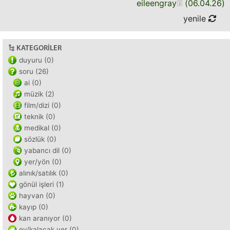
eileengray
(
06.04.26
)
yenile
KATEGORILER
duyuru (0)
soru (26)
ai (0)
müzik (2)
film/dizi (0)
teknik (0)
medikal (0)
sözlük (0)
yabancı dil (0)
yer/yön (0)
alınık/satılık (0)
gönül işleri (1)
hayvan (0)
kayıp (0)
kan aranıyor (0)
ev/kalacak yer (0)