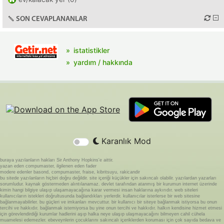
SON CEVAPLANANLAR
istatistikler
yardım / hakkında
Karanlık Mod
buraya yazılanların hakları Sir Anthony Hopkins'e aittir.
yazan eden compumaster, ilgilenen eden fader
modere edenler basond, compumaster, fraise, kibritsuyu, rakicandir
bu sitede yazılanların hiçbiri doğru değildir. site içeriği küçükler için sakıncalı olabilir. yazılardan yazarları
sorumludur. kaynak göstermeden alıntılanamaz. devlet tarafından atanmış bir kurumun internet üzerinde
kimin hangi bilgiye ulaşıp ulaşamayacağına karar vermesi insan haklarına aykırıdır. web siteleri
kullanıcıların istekleri doğrultusunda bağlandıkları yerlerdir. kullanıcılar isterlerse bir web sitesine
bağlanmayabilirler. bu güçleri ve imkanları mevcuttur. bir kullanıcı bir siteye bağlanmak istiyorsa bu onun
tercihi ve hakkıdır. bağlanmak istemiyorsa bu yine onun tercihi ve hakkıdır. halkın kendisine hizmet etmesi
için görevlendirdiği kurumlar hadlerini aşıp halka neye ulaşıp ulaşmayacağını bilmeyen cahil cühela
muamelesi edemezler. ebeveynlerin çocuklarını sakıncalı içeriklerden koruması için çok sayıda bedava ve