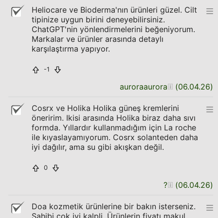
Heliocare ve Bioderma'nın ürünleri güzel. Cilt
tipinize uygun birini deneyebilirsiniz.
ChatGPT'nin yönlendirmelerini beğeniyorum.
Markalar ve ürünler arasında detaylı
karşılaştırma yapıyor.
-1
auroraaurora
(
06.04.26
)
Cosrx ve Holika Holika güneş kremlerini
öneririm. Ikisi arasında Holika biraz daha sıvı
formda. Yıllardır kullanmadığım için La roche
ile kıyaslayamıyorum. Cosrx solanteden daha
iyi dağılır, ama su gibi akışkan değil.
0
?
(
06.04.26
)
Doa kozmetik ürünlerine bir bakın isterseniz.
Sahibi çok iyi kalpli. Ürünlerin fiyatı makul.