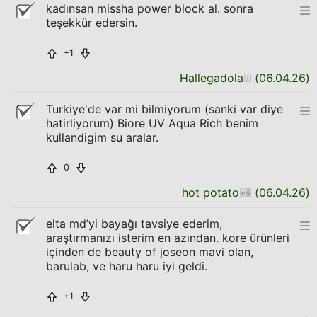
kadınsan missha power block al. sonra
teşekkür edersin.
+1
Hallegadola
(
06.04.26
)
Turkiye'de var mi bilmiyorum (sanki var diye
hatirliyorum) Biore UV Aqua Rich benim
kullandigim su aralar.
0
hot potato
(
06.04.26
)
elta md’yi bayağı tavsiye ederim,
araştırmanızı isterim en azından. kore ürünleri
içinden de beauty of joseon mavi olan,
barulab, ve haru haru iyi geldi.
+1