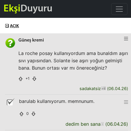
Ekşi
Duyuru
AÇIK
Güneş kremi
La roche posay kullanıyordum ama bunaldım aşırı
sıvı yapısından. Solante ise aşırı yoğun gelmişti
bana. Bunun ortası var mı önereceğiniz?
+1
sadakatsiz
(
06.04.26
)
barulab kullanıyorum. memnunum.
0
dedim ben sana
(
06.04.26
)