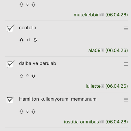
0
mutekebbir
(
06.04.26
)
centella
+1
ala09
(
06.04.26
)
dalba ve barulab
0
juliette
(
06.04.26
)
Hamilton kullanıyorum, memnunum
0
iustitia omnibus
(
06.04.26
)