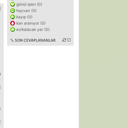
gönül işleri (0)
hayvan (0)
kayıp (0)
kan aranıyor (0)
ev/kalacak yer (0)
SON CEVAPLANANLAR
)
)