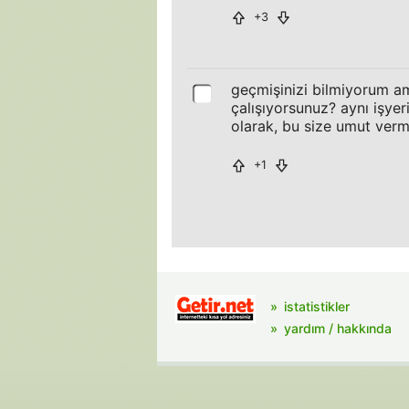
+3
geçmişinizi bilmiyorum a
çalışıyorsunuz? aynı işyer
olarak, bu size umut verm
+1
istatistikler
yardım / hakkında