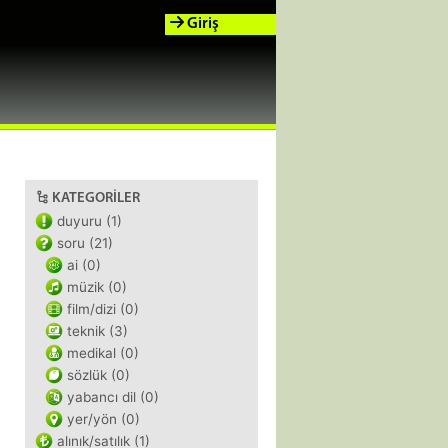
Giriş
KATEGORILER
duyuru (1)
soru (21)
ai (0)
müzik (0)
film/dizi (0)
teknik (3)
medikal (0)
sözlük (0)
yabancı dil (0)
yer/yön (0)
alınık/satılık (1)