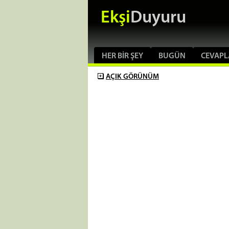
Ekşi
Duyuru
HER BIR ŞEY
BUGÜN
CEVAPL
AÇIK
GÖRÜNÜM