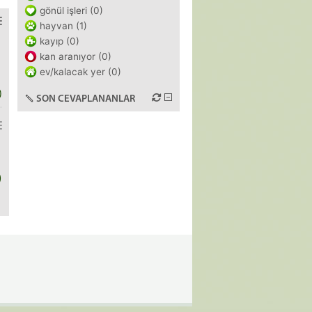
gönül işleri (0)
hayvan (1)
kayıp (0)
kan aranıyor (0)
ev/kalacak yer (0)
)
SON CEVAPLANANLAR
)