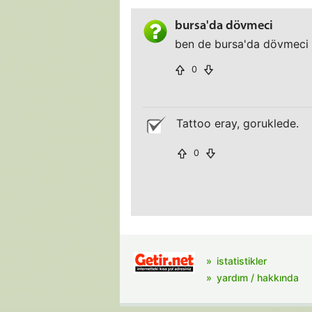
bursa'da dövmeci
ben de bursa'da dövmeci 
0
Tattoo eray, goruklede.
0
istatistikler
yardım / hakkında