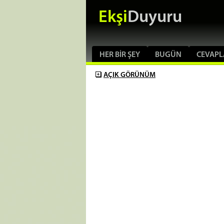
Ekşi
Duyuru
HER BIR ŞEY
BUGÜN
CEVAPL
AÇIK
GÖRÜNÜM