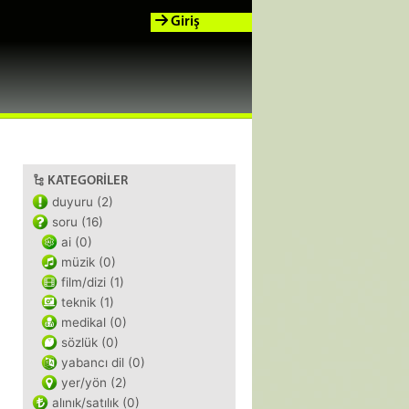
Giriş
KATEGORILER
duyuru (2)
soru (16)
ai (0)
müzik (0)
film/dizi (1)
teknik (1)
medikal (0)
sözlük (0)
yabancı dil (0)
yer/yön (2)
alınık/satılık (0)