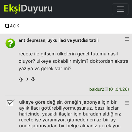
Ekşi
Duyuru
AÇIK
antidepresan, uyku ilaci ve yurtdisi tatili
recete ile gitsem ulkelerin genel tutumu nasil
oluyor? ulkeye sokabilir miyim? doktordan ekstra
yaziya vs gerek var mi?
0
baldur2
(
01.04.26
)
ülkeye göre değişir. örneğin japonya için bir
aylık ilacı götürebiliyormuşsunuz. bazı ilaçlar
haricinde. yasaklı ilaçlar için buradan aldığınız
reçete işe yaramıyor, gitmeden en az bir ay
önce japonyadan bir belge almanız gerekiyor.