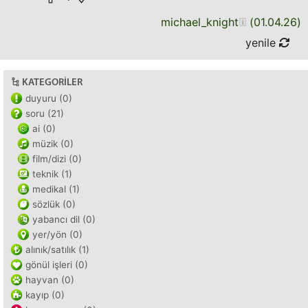
michael_knight
(
01.04.26
)
yenile
KATEGORILER
duyuru (0)
soru (21)
ai (0)
müzik (0)
film/dizi (0)
teknik (1)
medikal (1)
sözlük (0)
yabancı dil (0)
yer/yön (0)
alınık/satılık (1)
gönül işleri (0)
hayvan (0)
kayıp (0)