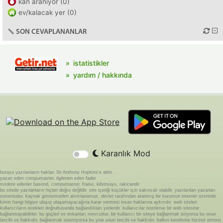
kan aranıyor (0)
ev/kalacak yer (0)
SON CEVAPLANANLAR
istatistikler
yardım / hakkında
Karanlık Mod
buraya yazılanların hakları Sir Anthony Hopkins'e aittir.
yazan eden compumaster, ilgilenen eden fader
modere edenler basond, compumaster, fraise, kibritsuyu, rakicandir
bu sitede yazılanların hiçbiri doğru değildir. site içeriği küçükler için sakıncalı olabilir. yazılardan yazarları
sorumludur. kaynak göstermeden alıntılanamaz. devlet tarafından atanmış bir kurumun internet üzerinde
kimin hangi bilgiye ulaşıp ulaşamayacağına karar vermesi insan haklarına aykırıdır. web siteleri
kullanıcıların istekleri doğrultusunda bağlandıkları yerlerdir. kullanıcılar isterlerse bir web sitesine
bağlanmayabilirler. bu güçleri ve imkanları mevcuttur. bir kullanıcı bir siteye bağlanmak istiyorsa bu onun
tercihi ve hakkıdır. bağlanmak istemiyorsa bu yine onun tercihi ve hakkıdır. halkın kendisine hizmet etmesi