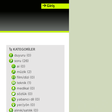
Giriş
KATEGORILER
duyuru (0)
soru (26)
ai (0)
müzik (2)
film/dizi (0)
teknik (1)
medikal (0)
sözlük (0)
yabancı dil (0)
yer/yön (0)
alınık/satılık (0)