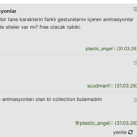
syonlar
bir tane karakterin farklı gesturelarını içeren animasyonlar
 siteler var mı? free olacak tabiki.
plastic_angel
(
31.03.26
scudman1
(
31.03.26
lı animasyonları olan bi collection bulamadım
🌸
plastic_angel
(
31.03.26
yenile