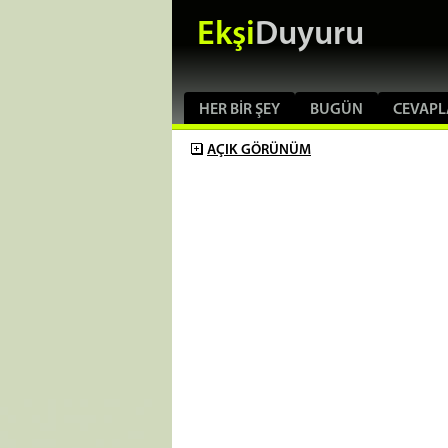
Ekşi
Duyuru
HER BIR ŞEY
BUGÜN
CEVAPL
AÇIK
GÖRÜNÜM