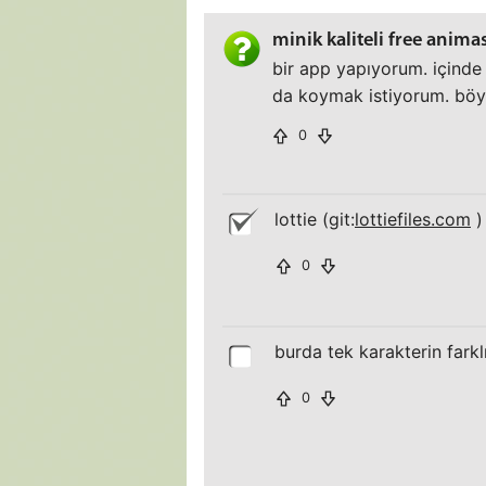
minik kaliteli free anima
bir app yapıyorum. içinde 
da koymak istiyorum. böyle
0
lottie (git:
lottiefiles.com
)
0
burda tek karakterin fark
0