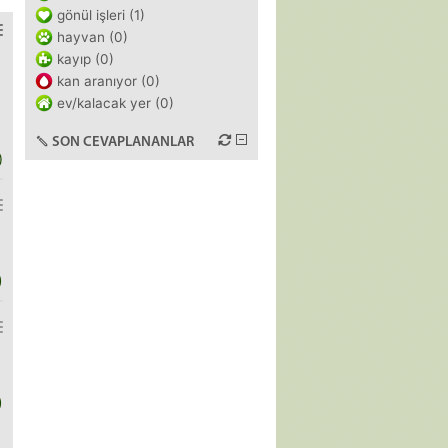
gönül işleri (1)
hayvan (0)
kayıp (0)
kan aranıyor (0)
ev/kalacak yer (0)
SON CEVAPLANANLAR
)
)
)