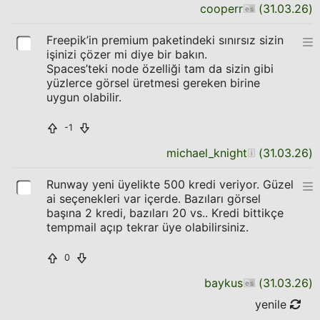
cooperr
(
31.03.26
)
Freepik’in premium paketindeki sınırsız sizin
işinizi çözer mi diye bir bakın.
Spaces’teki node özelliği tam da sizin gibi
yüzlerce görsel üretmesi gereken birine
uygun olabilir.
-1
michael_knight
(
31.03.26
)
Runway yeni üyelikte 500 kredi veriyor. Güzel
ai seçenekleri var içerde. Bazıları görsel
başına 2 kredi, bazıları 20 vs.. Kredi bittikçe
tempmail açıp tekrar üye olabilirsiniz.
0
baykus
(
31.03.26
)
yenile