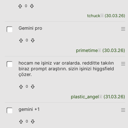
0
tchuck
(
30.03.26
)
Gemini pro
0
primetime
(
30.03.26
)
hocam ne işiniz var oralarda. redditte takılın
biraz prompt araştırın. sizin işinizi higgsfield
çözer.
0
plastic_angel
(
31.03.26
)
gemini +1
0