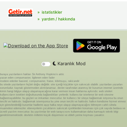
istatistikler
yardım / hakkında
Karanlık Mod
buraya yazılanların hakları Sir Anthony Hopkins'e aittir.
yazan eden compumaster, ilgilenen eden fader
modere edenler basond, compumaster, fraise, kibritsuyu, rakicandir
bu sitede yazılanların hiçbiri doğru değildir. site içeriği küçükler için sakıncalı olabilir. yazılardan yazarları
sorumludur. kaynak göstermeden alıntılanamaz. devlet tarafından atanmış bir kurumun internet üzerinde
kimin hangi bilgiye ulaşıp ulaşamayacağına karar vermesi insan haklarına aykırıdır. web siteleri
kullanıcıların istekleri doğrultusunda bağlandıkları yerlerdir. kullanıcılar isterlerse bir web sitesine
bağlanmayabilirler. bu güçleri ve imkanları mevcuttur. bir kullanıcı bir siteye bağlanmak istiyorsa bu onun
tercihi ve hakkıdır. bağlanmak istemiyorsa bu yine onun tercihi ve hakkıdır. halkın kendisine hizmet etmesi
için görevlendirdiği kurumlar hadlerini aşıp halka neye ulaşıp ulaşmayacağını bilmeyen cahil cühela
muamelesi edemezler. ebeveynlerin çocuklarını sakıncalı içeriklerden koruması için çok sayıda bedava ve
ücretli yazılım mevcuttur. bu yazılımlar bir web tarayıcısını kullanmaktan daha karmaşık teknik bilgi
gerektirmemektedir. devletin milletini küçük düşürmesi ve ebleh yerine koyması yasaktır.