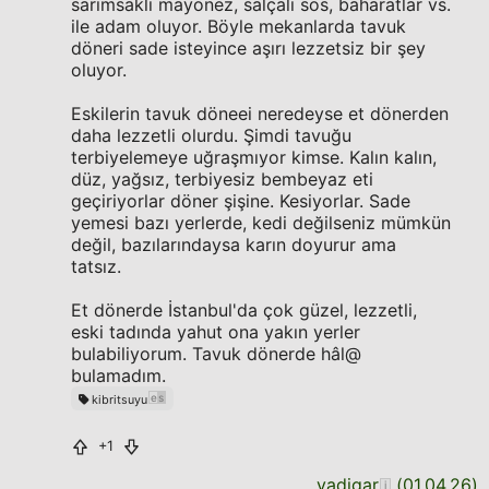
sarımsaklı mayonez, salçalı sos, baharatlar vs.
ile adam oluyor. Böyle mekanlarda tavuk
döneri sade isteyince aşırı lezzetsiz bir şey
oluyor.
Eskilerin tavuk döneei neredeyse et dönerden
daha lezzetli olurdu. Şimdi tavuğu
terbiyelemeye uğraşmıyor kimse. Kalın kalın,
düz, yağsız, terbiyesiz bembeyaz eti
geçiriyorlar döner şişine. Kesiyorlar. Sade
yemesi bazı yerlerde, kedi değilseniz mümkün
değil, bazılarındaysa karın doyurur ama
tatsız.
Et dönerde İstanbul'da çok güzel, lezzetli,
eski tadında yahut ona yakın yerler
bulabiliyorum. Tavuk dönerde hâl@
bulamadım.
kibritsuyu
+1
yadigar
(
01.04.26
)