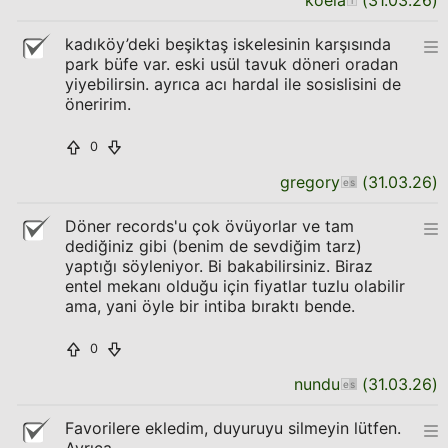
koela
(
31.03.26
)
kadıköy’deki beşiktaş iskelesinin karşısında
park büfe var. eski usül tavuk döneri oradan
yiyebilirsin. ayrıca acı hardal ile sosislisini de
öneririm.
0
gregory
(
31.03.26
)
Döner records'u çok övüyorlar ve tam
dediğiniz gibi (benim de sevdiğim tarz)
yaptığı söyleniyor. Bi bakabilirsiniz. Biraz
entel mekanı olduğu için fiyatlar tuzlu olabilir
ama, yani öyle bir intiba bıraktı bende.
0
nundu
(
31.03.26
)
Favorilere ekledim, duyuruyu silmeyin lütfen.