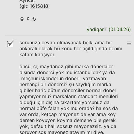
Ayrıca,
(git:
1615818
)
0
yadigar
(
01.04.26
)
sorunuza cevap olmayacak belki ama bir
ankaralı olarak bu konu her açıldığında benim
kafam karışıyor.
öncü, sr, maydanoz gibi marka dönerciler
dışında dönerci yok mu istanbul'da? ya da
"meşhur iskenderun döneri" yazmayan
herhangi bir dönerci? şu saydığım marka
gibiler hariç bütün dönerciler normal döner
yapmıyor mu? markaların standart menüleri
olduğu için dışına çıkartamıyorsunuz da,
normal büfe falan yok mu orada? ha sos da
var orda, ketçap mayonez de var ama koy
dersen koyuyor, koyma demene bile gerek
yok, default hali sossuz mayonezsiz. ya da
soruyor sos mayonez atayım mı diye.