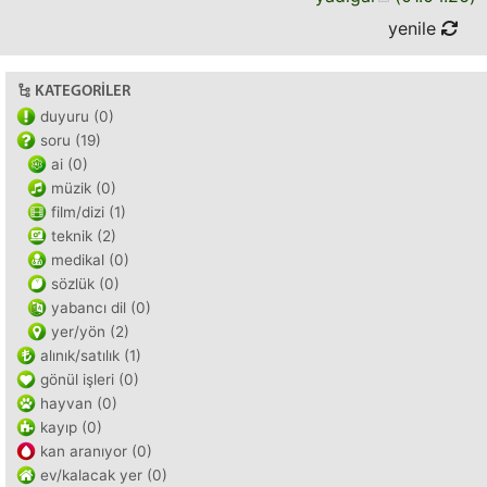
yenile
KATEGORILER
duyuru (0)
soru (19)
ai (0)
müzik (0)
film/dizi (1)
teknik (2)
medikal (0)
sözlük (0)
yabancı dil (0)
yer/yön (2)
alınık/satılık (1)
gönül işleri (0)
hayvan (0)
kayıp (0)
kan aranıyor (0)
ev/kalacak yer (0)