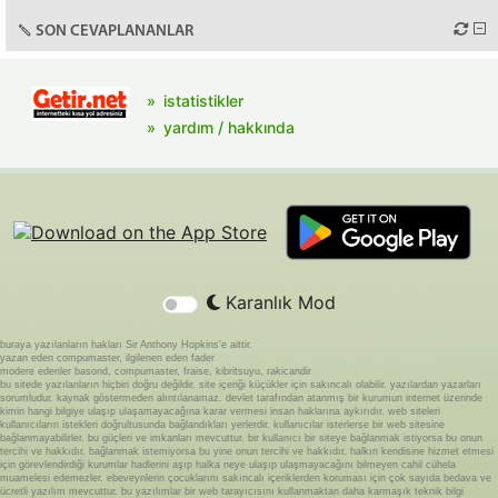
SON CEVAPLANANLAR
istatistikler
yardım / hakkında
Karanlık Mod
buraya yazılanların hakları Sir Anthony Hopkins'e aittir.
yazan eden compumaster, ilgilenen eden fader
modere edenler basond, compumaster, fraise, kibritsuyu, rakicandir
bu sitede yazılanların hiçbiri doğru değildir. site içeriği küçükler için sakıncalı olabilir. yazılardan yazarları
sorumludur. kaynak göstermeden alıntılanamaz. devlet tarafından atanmış bir kurumun internet üzerinde
kimin hangi bilgiye ulaşıp ulaşamayacağına karar vermesi insan haklarına aykırıdır. web siteleri
kullanıcıların istekleri doğrultusunda bağlandıkları yerlerdir. kullanıcılar isterlerse bir web sitesine
bağlanmayabilirler. bu güçleri ve imkanları mevcuttur. bir kullanıcı bir siteye bağlanmak istiyorsa bu onun
tercihi ve hakkıdır. bağlanmak istemiyorsa bu yine onun tercihi ve hakkıdır. halkın kendisine hizmet etmesi
için görevlendirdiği kurumlar hadlerini aşıp halka neye ulaşıp ulaşmayacağını bilmeyen cahil cühela
muamelesi edemezler. ebeveynlerin çocuklarını sakıncalı içeriklerden koruması için çok sayıda bedava ve
ücretli yazılım mevcuttur. bu yazılımlar bir web tarayıcısını kullanmaktan daha karmaşık teknik bilgi