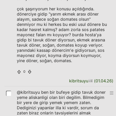
çok şaşırıyorum her konusu açıldığında.
dönerciye gidip "yarım ekmek arası döner
alayım, sadece soğan domates olsun"
denmiyor mu ki herkes bu eski usul dönere bu
kadar hasret kalmış? adam zorla sos patates
mayonez falan mı koyuyor? burda hosta'ya
gidip bi tavuk döner diyorsun, ekmek arasına
tavuk döner, soğan, domates koyup veriyor.
yanındaki kassap dönercim'e gidiyorsun, sos
mayonez diyor, koyma diyorsun koymuyor,
yine döner, soğan, domates.
0
kibritsuyu
(
01.04.26
)
@kibritsuyu ben bir bufeye gidip tavuk doner
yeme aliskanligi olan biri degilim. Bilmedigim
bir yere de girip yemek yemem zaten.
Dediginizi yapanlar illa ki vardir, sorum da
zaten biraz onlarin tavsiyelerini almak