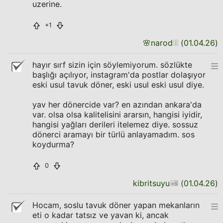
uzerine.
+1
🌸
narod
(
01.04.26
)
hayır sırf sizin için söylemiyorum. sözlükte
başlığı açılıyor, instagram'da postlar dolaşıyor
eski usul tavuk döner, eski usul eski usul diye.
yav her dönercide var? en azından ankara'da
var. olsa olsa kalitelisini ararsın, hangisi iyidir,
hangisi yağları derileri itelemez diye. sossuz
dönerci aramayı bir türlü anlayamadım. sos
koydurma?
0
kibritsuyu
(
01.04.26
)
Hocam, soslu tavuk döner yapan mekanların
eti o kadar tatsız ve yavan ki, ancak