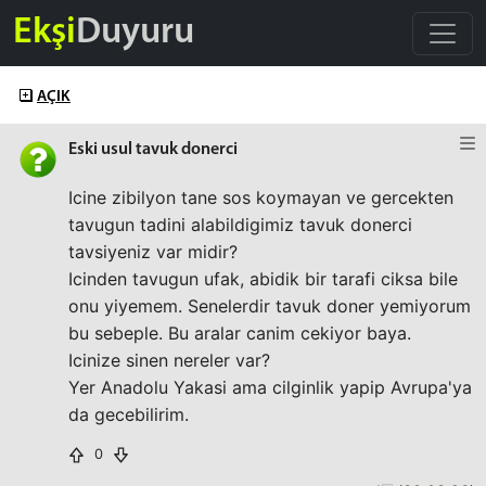
Ekşi
Duyuru
AÇIK
Eski usul tavuk donerci
Icine zibilyon tane sos koymayan ve gercekten
tavugun tadini alabildigimiz tavuk donerci
tavsiyeniz var midir?
Icinden tavugun ufak, abidik bir tarafi ciksa bile
onu yiyemem. Senelerdir tavuk doner yemiyorum
bu sebeple. Bu aralar canim cekiyor baya.
Icinize sinen nereler var?
Yer Anadolu Yakasi ama cilginlik yapip Avrupa'ya
da gecebilirim.
0