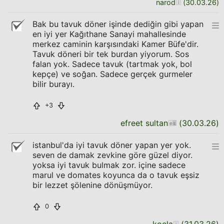
narod
(
30.03.26
)
Bak bu tavuk döner işinde dediğin gibi yapan
en iyi yer Kağıthane Sanayi mahallesinde
merkez caminin karşısındaki Kamer Büfe'dir.
Tavuk döneri bir tek burdan yiyorum. Sos
falan yok. Sadece tavuk (tartmak yok, bol
kepçe) ve soğan. Sadece gerçek gurmeler
bilir burayı.
+3
efreet sultan
(
30.03.26
)
istanbul'da iyi tavuk döner yapan yer yok.
seven de damak zevkine göre güzel diyor.
yoksa iyi tavuk bulmak zor. içine sadece
marul ve domates koyunca da o tavuk eşsiz
bir lezzet şölenine dönüşmüyor.
0