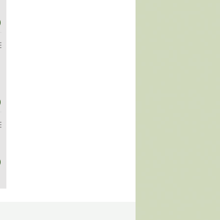
)
)
)