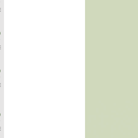
)
)
)