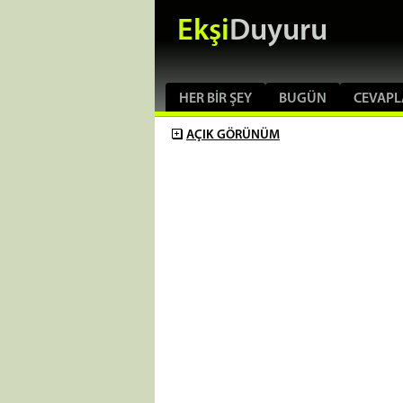
Ekşi
Duyuru
HER BIR ŞEY
BUGÜN
CEVAPL
AÇIK
GÖRÜNÜM