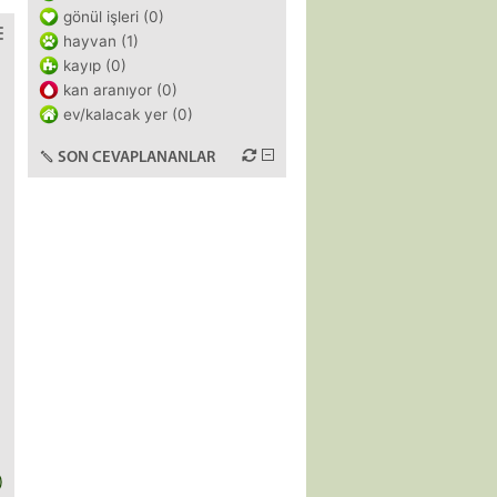
gönül işleri (0)
hayvan (1)
kayıp (0)
kan aranıyor (0)
ev/kalacak yer (0)
SON CEVAPLANANLAR
)