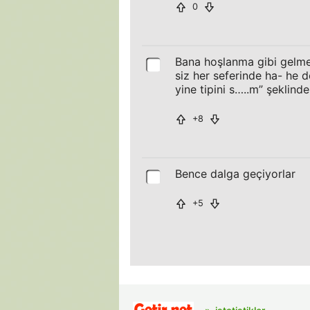
0
Bana hoşlanma gibi gelmedi
siz her seferinde ha- he d
yine tipini s…..m” şeklinde
+8
Bence dalga geçiyorlar
+5