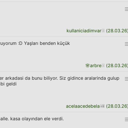
kullaniciadimvar
(
28.03.26
oruyorum :D Yaşları benden küçük
🌸
arbre
(
28.03.26
Diger arkadasi da bunu biliyor. Siz gidince aralarinda gulup
bi geldi
acelaacedebela
(
28.03.26
lle. kasa olayından ele verdi.