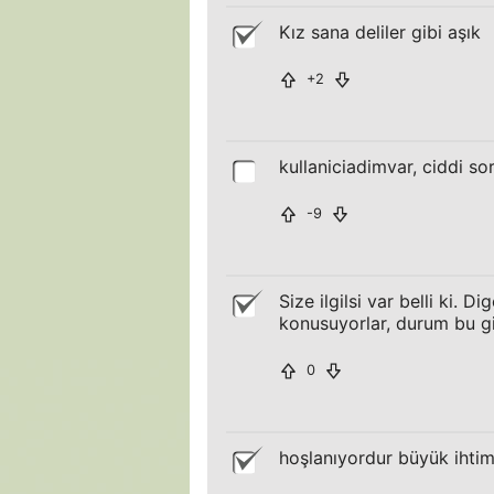
Kız sana deliler gibi aşık
+2
kullaniciadimvar, ciddi s
-9
Size ilgilsi var belli ki. 
konusuyorlar, durum bu gi
0
hoşlanıyordur büyük ihtima