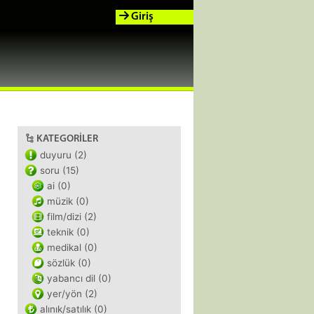
Giriş
KATEGORILER
duyuru (2)
soru (15)
ai (0)
müzik (0)
film/dizi (2)
teknik (0)
medikal (0)
sözlük (0)
yabancı dil (0)
yer/yön (2)
alınık/satılık (0)