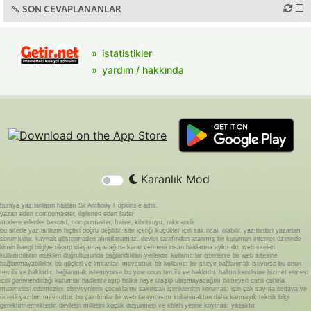
SON CEVAPLANANLAR
istatistikler
yardım / hakkında
Karanlık Mod
buraya yazılanların hakları Sir Anthony Hopkins'e aittir.
yazan eden compumaster, ilgilenen eden fader
modere edenler basond, compumaster, fraise, kibritsuyu, rakicandir
bu sitede yazılanların hiçbiri doğru değildir. site içeriği küçükler için sakıncalı olabilir. yazılardan yazarları
sorumludur. kaynak göstermeden alıntılanamaz. devlet tarafından atanmış bir kurumun internet üzerinde
kimin hangi bilgiye ulaşıp ulaşamayacağına karar vermesi insan haklarına aykırıdır. web siteleri
kullanıcıların istekleri doğrultusunda bağlandıkları yerlerdir. kullanıcılar isterlerse bir web sitesine
bağlanmayabilirler. bu güçleri ve imkanları mevcuttur. bir kullanıcı bir siteye bağlanmak istiyorsa bu onun
tercihi ve hakkıdır. bağlanmak istemiyorsa bu yine onun tercihi ve hakkıdır. halkın kendisine hizmet etmesi
için görevlendirdiği kurumlar hadlerini aşıp halka neye ulaşıp ulaşmayacağını bilmeyen cahil cühela
muamelesi edemezler. ebeveynlerin çocuklarını sakıncalı içeriklerden koruması için çok sayıda bedava ve
ücretli yazılım mevcuttur. bu yazılımlar bir web tarayıcısını kullanmaktan daha karmaşık teknik bilgi
gerektirmemektedir. devletin milletini küçük düşürmesi ve ebleh yerine koyması yasaktır.