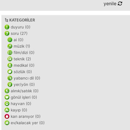
yenile
KATEGORILER
duyuru (0)
soru (27)
ai (0)
müzik (1)
film/dizi (0)
teknik (2)
medikal (0)
sözlük (0)
yabancı dil (0)
yer/yön (0)
alınık/satılık (0)
gönül işleri (0)
hayvan (0)
kayıp (0)
kan aranıyor (0)
ev/kalacak yer (0)