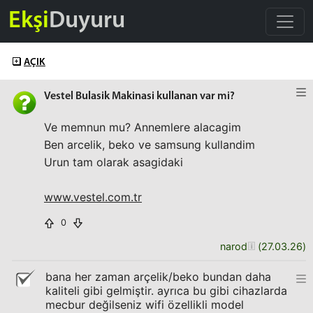
Ekşi
Duyuru
AÇIK
Vestel Bulasik Makinasi kullanan var mi?
Ve memnun mu? Annemlere alacagim
Ben arcelik, beko ve samsung kullandim
Urun tam olarak asagidaki
www.vestel.com.tr
0
narod
(
27.03.26
)
bana her zaman arçelik/beko bundan daha
kaliteli gibi gelmiştir. ayrıca bu gibi cihazlarda
mecbur değilseniz wifi özellikli model