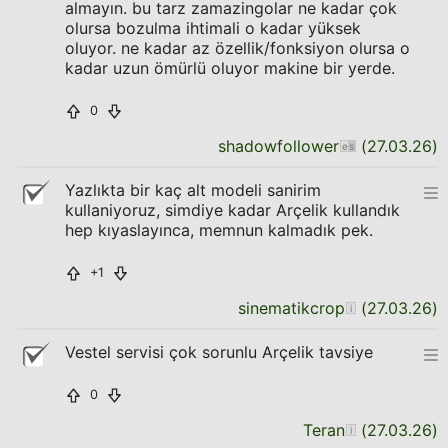
almayın. bu tarz zamazingolar ne kadar çok
olursa bozulma ihtimali o kadar yüksek
oluyor. ne kadar az özellik/fonksiyon olursa o
kadar uzun ömürlü oluyor makine bir yerde.
0
shadowfollower
(
27.03.26
)
Yazlıkta bir kaç alt modeli sanirim
kullaniyoruz, simdiye kadar Arçelik kullandık
hep kıyaslayınca, memnun kalmadık pek.
+1
sinematikcrop
(
27.03.26
)
Vestel servisi çok sorunlu Arçelik tavsiye
0
Teran
(
27.03.26
)