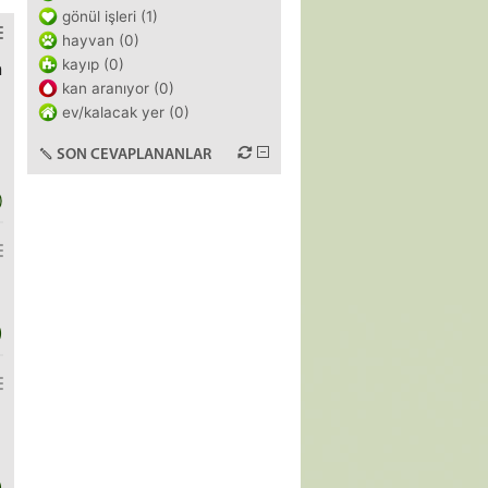
gönül işleri (1)
hayvan (0)
kayıp (0)
n
kan aranıyor (0)
ev/kalacak yer (0)
SON CEVAPLANANLAR
)
)
)