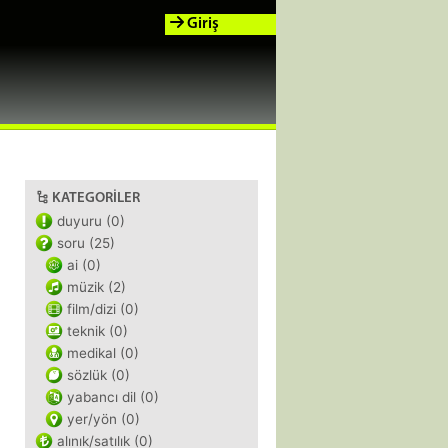
Giriş
KATEGORILER
duyuru (0)
soru (25)
ai (0)
müzik (2)
film/dizi (0)
teknik (0)
medikal (0)
sözlük (0)
yabancı dil (0)
yer/yön (0)
alınık/satılık (0)