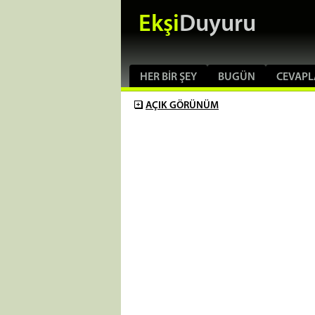
Ekşi
Duyuru
HER BIR ŞEY
BUGÜN
CEVAPL
AÇIK
GÖRÜNÜM