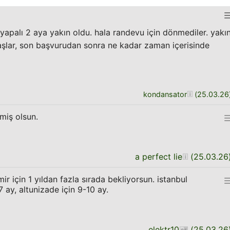
yapalı 2 aya yakın oldu. hala randevu için dönmediler. yakı
lar, son başvurudan sonra ne kadar zaman içerisinde
kondansator
(
25.03.26
miş olsun.
a perfect lie
(
25.03.26
ir için 1 yıldan fazla sırada bekliyorsun. istanbul
 ay, altunizade için 9-10 ay.
elektr10
(
25.03.26