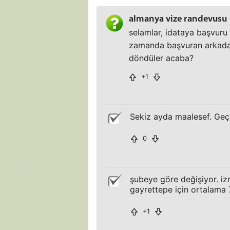
almanya vize randevusu
selamlar, idataya başvuru 
zamanda başvuran arkadaş
döndüler acaba?
+1
Sekiz ayda maalesef. Geç
0
şubeye göre değişiyor. izm
gayrettepe için ortalama 7
+1