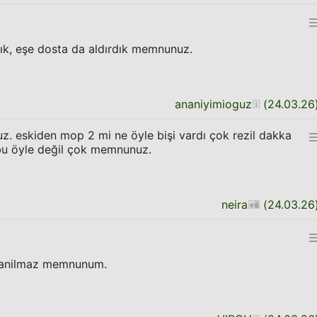
ık, eşe dosta da aldırdık memnunuz.
ananiyimioguz
(
24.03.26
uz. eskiden mop 2 mi ne öyle bişi vardı çok rezil dakka
 bu öyle değil çok memnunuz.
neira
(
24.03.26
inanilmaz memnunum.