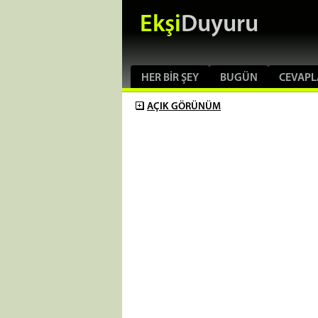
Ekşi
Duyuru
HER BIR ŞEY
BUGÜN
CEVAPL
AÇIK
GÖRÜNÜM