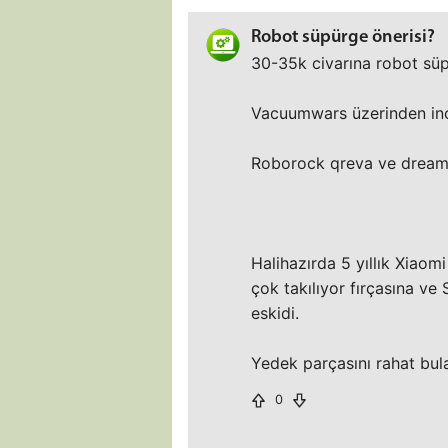
Robot süpürge önerisi?
30-35k civarına robot süp
Vacuumwars üzerinden inc
Roborock qreva ve dreame
Halihazırda 5 yıllık Xiaom
çok takılıyor fırçasına ve 
eskidi.
Yedek parçasını rahat bula
0