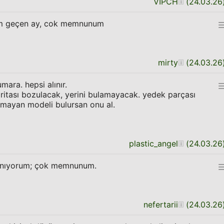
VIPCH
(
24.03.26
ım geçen ay, cok memnunum
mirty
(
24.03.26
mara. hepsi alınır.
ritası bozulacak, yerini bulamayacak. yedek parçası
mayan modeli bulursan onu al.
plastic_angel
(
24.03.26
lanıyorum; çok memnunum.
nefertarii
(
24.03.26