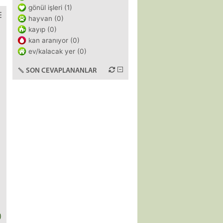
gönül işleri (1)
hayvan (0)
kayıp (0)
kan aranıyor (0)
ev/kalacak yer (0)
SON CEVAPLANANLAR
)