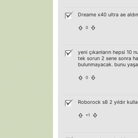
Dreame x40 ultra ae ald
0
yeni çıkanların hepsi 10 nu
tek sorun 2 sene sonra ha
bulunmayacak. bunu yaşa
0
Roborock s8 2 yıldır kul
+1