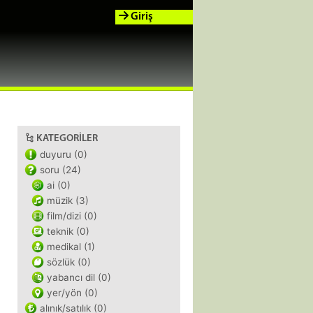
Giriş
KATEGORILER
duyuru (0)
soru (24)
ai (0)
müzik (3)
film/dizi (0)
teknik (0)
medikal (1)
sözlük (0)
yabancı dil (0)
yer/yön (0)
alınık/satılık (0)