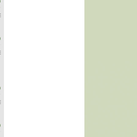
)
)
)
)