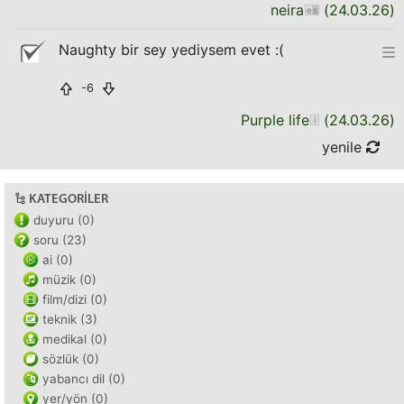
neira
(
24.03.26
)
Naughty bir sey yediysem evet :(
-6
Purple life
(
24.03.26
)
yenile
KATEGORILER
duyuru (0)
soru (23)
ai (0)
müzik (0)
film/dizi (0)
teknik (3)
medikal (0)
sözlük (0)
yabancı dil (0)
yer/yön (0)