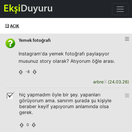
Ekşi
Duyuru
AÇIK
Yemek fotoğrafı
Instagram'da yemek fotoğrafı paylaşıyor
musunuz story olarak? Atıyorum öğle arası.
-8
arbre
(
24.03.26
)
hiç yapmadım öyle bir şey. yapanları
görüyorum ama. sanırım şurada şu kişiyle
beraber keyif yapıyorum anlamında olsa
gerek.
0