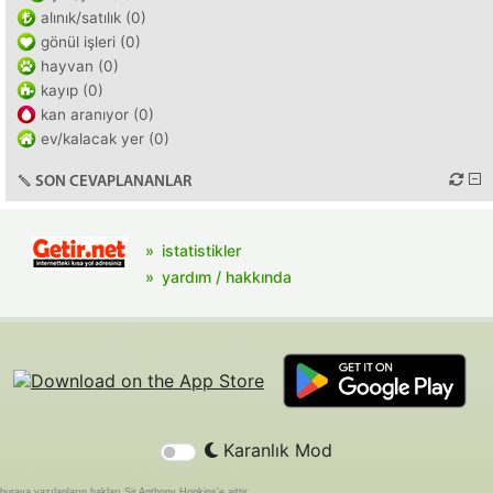
alınık/satılık (0)
gönül işleri (0)
hayvan (0)
kayıp (0)
kan aranıyor (0)
ev/kalacak yer (0)
SON CEVAPLANANLAR
istatistikler
yardım / hakkında
Karanlık Mod
buraya yazılanların hakları Sir Anthony Hopkins'e aittir.