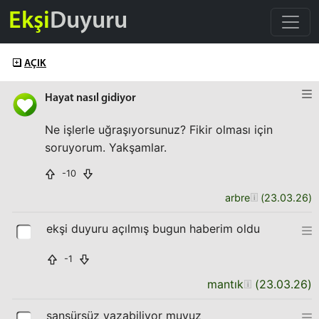
Ekşi
Duyuru
AÇIK
Hayat nasıl gidiyor
Ne işlerle uğraşıyorsunuz? Fikir olması için
soruyorum. Yakşamlar.
-10
arbre
(
23.03.26
)
ekşi duyuru açılmış bugun haberim oldu
-1
mantık
(
23.03.26
)
sansürsüz yazabiliyor muyuz