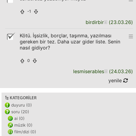
-1
birdirbir
(
23.03.26
)
Kötü. İşsizlik, borçlar, taşınma, yazılması
gereken bir tez. Daha uzar gider liste. Senin
nasıl gidiyor?
0
lesmiserables
(
24.03.26
)
yenile
KATEGORILER
duyuru (0)
soru (20)
ai (0)
müzik (0)
film/dizi (0)