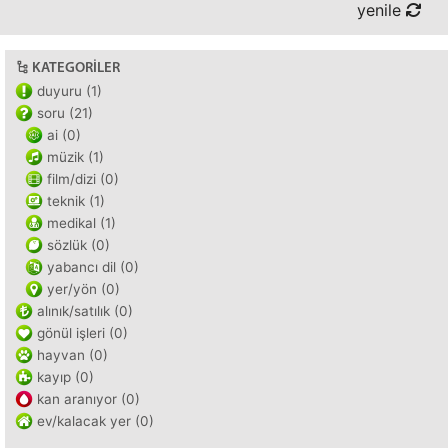
yenile
KATEGORILER
duyuru (1)
soru (21)
ai (0)
müzik (1)
film/dizi (0)
teknik (1)
medikal (1)
sözlük (0)
yabancı dil (0)
yer/yön (0)
alınık/satılık (0)
gönül işleri (0)
hayvan (0)
kayıp (0)
kan aranıyor (0)
ev/kalacak yer (0)