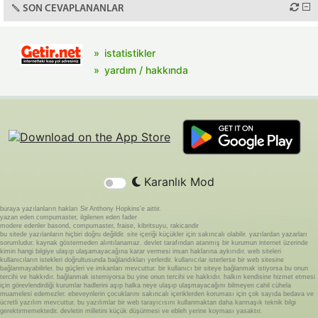
SON CEVAPLANANLAR
istatistikler
yardım / hakkında
Karanlık Mod
buraya yazılanların hakları Sir Anthony Hopkins'e aittir.
yazan eden compumaster, ilgilenen eden fader
modere edenler basond, compumaster, fraise, kibritsuyu, rakicandir
bu sitede yazılanların hiçbiri doğru değildir. site içeriği küçükler için sakıncalı olabilir. yazılardan yazarları
sorumludur. kaynak göstermeden alıntılanamaz. devlet tarafından atanmış bir kurumun internet üzerinde
kimin hangi bilgiye ulaşıp ulaşamayacağına karar vermesi insan haklarına aykırıdır. web siteleri
kullanıcıların istekleri doğrultusunda bağlandıkları yerlerdir. kullanıcılar isterlerse bir web sitesine
bağlanmayabilirler. bu güçleri ve imkanları mevcuttur. bir kullanıcı bir siteye bağlanmak istiyorsa bu onun
tercihi ve hakkıdır. bağlanmak istemiyorsa bu yine onun tercihi ve hakkıdır. halkın kendisine hizmet etmesi
için görevlendirdiği kurumlar hadlerini aşıp halka neye ulaşıp ulaşmayacağını bilmeyen cahil cühela
muamelesi edemezler. ebeveynlerin çocuklarını sakıncalı içeriklerden koruması için çok sayıda bedava ve
ücretli yazılım mevcuttur. bu yazılımlar bir web tarayıcısını kullanmaktan daha karmaşık teknik bilgi
gerektirmemektedir. devletin milletini küçük düşürmesi ve ebleh yerine koyması yasaktır.