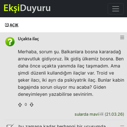
Ekşi
Duyuru
AÇIK
Uçakta ilaç
Merhaba, sorum şu. Balkanlara bosna kararadağ
arnavutluk gidiyoruz. İlk gidiş ülkemiz bosna. Ben
daha önce uçakta yanımda ilaç taşımadım. Ama
şimdi düzenli kullandığım ilaçlar var. Troid ve
şeker ilacı, iki ayrı da psikiyatrik ilaç. Bunlar kabin
bagajında sorun oluyor mu acaba? Giden
deneyimleyen yazabilirse sevinirim.
0
sularda mavi
(
21.03.26
)
bu zamana kadar herhangi bir uçuşumda