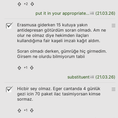
+2
put it in your appropriate place
(
21.03.26
)
Erasmusa giderken 15 kutuya yakın
antidepresan götürdüm soran olmadı. Am ne
olur ne olmaz diye hekimden ilaçları
kullandığıma fair kaşeli imzalı kağıt aldım.
Soran olmadı derken, gümrüğe hiç girmedim.
Girsem ne olurdu bilmiyorum tabii
+1
substituent
(
21.03.26
)
Hicbir sey olmaz. Eger cantanda 4 günlük
gezi icin 70 paket ilac tasimiyorsan kimse
sormaz.
+1