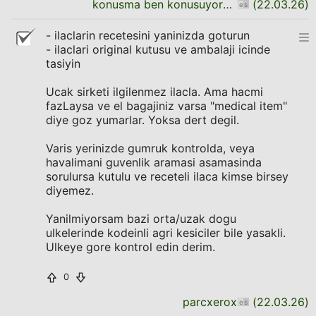
konusma ben konusuyorum daha bitirmedim
(
22.03.26
)
- ilaclarin recetesini yaninizda goturun
- ilaclari original kutusu ve ambalaji icinde
tasiyin
Ucak sirketi ilgilenmez ilacla. Ama hacmi
fazLaysa ve el bagajiniz varsa "medical item"
diye goz yumarlar. Yoksa dert degil.
Varis yerinizde gumruk kontrolda, veya
havalimani guvenlik aramasi asamasinda
sorulursa kutulu ve receteli ilaca kimse birsey
diyemez.
Yanilmiyorsam bazi orta/uzak dogu
ulkelerinde kodeinli agri kesiciler bile yasakli.
Ulkeye gore kontrol edin derim.
0
parcxerox
(
22.03.26
)