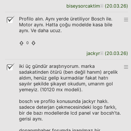
biseysorcaktim
(
20.03.26
)
Profilo alın. Aynı yerde üretiliyor Bosch ile.
Motor aynı. Hatta çoğu modelde kasa bile
aynı. Ve daha ucuz.
0
jackyr
(
20.03.26
)
iki üç gündür araştırıyorum. marka
sadakatinden ötürü (ben değil hanım) arçelik
aldım, henüz gelip kurmadılar fakat hatrı
sayılır şekilde şikayet okudum, umarım gol
yemeyiz. (10120 mx modeli).
bosch ve profilo konusunda jackyr haklı.
sadece deterjan çekmecesindeki logo farklı,
bir de bazı modellerde lcd panel var bocsh'ta.
gerisi aynı.
donanımhaber forumda inanılmaz bir