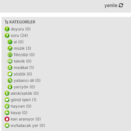
yenile
KATEGORILER
duyuru (0)
soru (24)
ai (0)
müzik (3)
film/dizi (0)
teknik (0)
medikal (1)
sözlük (0)
yabancı dil (0)
yer/yön (0)
alınık/satılık (0)
gönül işleri (1)
hayvan (0)
kayıp (0)
kan aranıyor (0)
ev/kalacak yer (0)