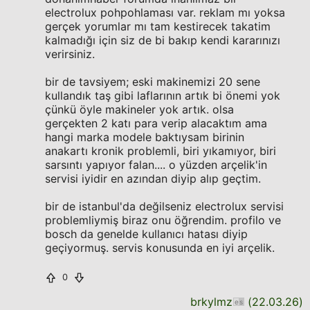
electrolux pohpohlaması var. reklam mı yoksa
gerçek yorumlar mı tam kestirecek takatim
kalmadığı için siz de bi bakıp kendi kararınızı
verirsiniz.
bir de tavsiyem; eski makinemizi 20 sene
kullandık taş gibi laflarının artık bi önemi yok
çünkü öyle makineler yok artık. olsa
gerçekten 2 katı para verip alacaktım ama
hangi marka modele baktıysam birinin
anakartı kronik problemli, biri yıkamıyor, biri
sarsıntı yapıyor falan.... o yüzden arçelik'in
servisi iyidir en azından diyip alıp geçtim.
bir de istanbul'da değilseniz electrolux servisi
problemliymiş biraz onu öğrendim. profilo ve
bosch da genelde kullanıcı hatası diyip
geçiyormuş. servis konusunda en iyi arçelik.
0
brkylmz
(
22.03.26
)