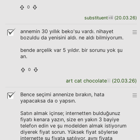
0
substituent
(
20.03.26
)
annemin 30 yıllık beko'su vardı. nihayet
bozuldu da yenisini aldı. ne aldı bilmiyorum.
bende arçelik var 5 yıldır. bir sorunu yok şu
an.
0
art cat chocolate
(
20.03.26
)
Bence seçimi annenize bırakın, hata
yapacaksa da o yapsın.
Satın almak içinse; internetten bulduğunuz
fiyatı kenara yazın, size en yakın 3 bayiye
telefon edin ve şu modelden almak istiyorum
diyerek fiyat sorun. Yüksek fiyat söylerse
internette şu fiyata satılıyor, aynı fiyata