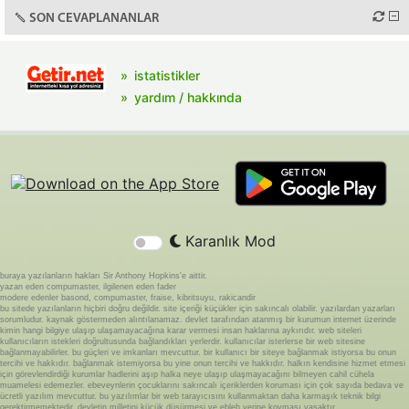
SON CEVAPLANANLAR
istatistikler
yardım / hakkında
Karanlık Mod
buraya yazılanların hakları Sir Anthony Hopkins'e aittir.
yazan eden compumaster, ilgilenen eden fader
modere edenler basond, compumaster, fraise, kibritsuyu, rakicandir
bu sitede yazılanların hiçbiri doğru değildir. site içeriği küçükler için sakıncalı olabilir. yazılardan yazarları
sorumludur. kaynak göstermeden alıntılanamaz. devlet tarafından atanmış bir kurumun internet üzerinde
kimin hangi bilgiye ulaşıp ulaşamayacağına karar vermesi insan haklarına aykırıdır. web siteleri
kullanıcıların istekleri doğrultusunda bağlandıkları yerlerdir. kullanıcılar isterlerse bir web sitesine
bağlanmayabilirler. bu güçleri ve imkanları mevcuttur. bir kullanıcı bir siteye bağlanmak istiyorsa bu onun
tercihi ve hakkıdır. bağlanmak istemiyorsa bu yine onun tercihi ve hakkıdır. halkın kendisine hizmet etmesi
için görevlendirdiği kurumlar hadlerini aşıp halka neye ulaşıp ulaşmayacağını bilmeyen cahil cühela
muamelesi edemezler. ebeveynlerin çocuklarını sakıncalı içeriklerden koruması için çok sayıda bedava ve
ücretli yazılım mevcuttur. bu yazılımlar bir web tarayıcısını kullanmaktan daha karmaşık teknik bilgi
gerektirmemektedir. devletin milletini küçük düşürmesi ve ebleh yerine koyması yasaktır.