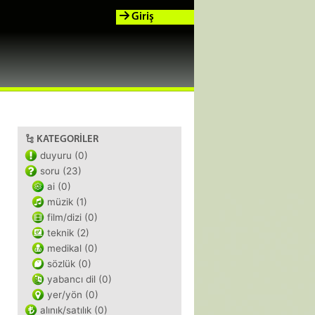
Giriş
KATEGORILER
duyuru (0)
soru (23)
ai (0)
müzik (1)
film/dizi (0)
teknik (2)
medikal (0)
sözlük (0)
yabancı dil (0)
yer/yön (0)
alınık/satılık (0)