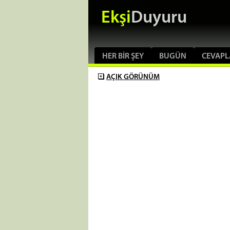
Ekşi
Duyuru
HER BIR ŞEY
BUGÜN
CEVAPL
AÇIK
GÖRÜNÜM