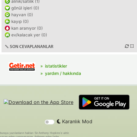
alınık/satılık (1)
gönül işleri (0)
hayvan (0)
kayıp (0)
kan aranıyor (0)
ev/kalacak yer (0)
SON CEVAPLANANLAR
istatistikler
yardım / hakkında
Karanlık Mod
buraya yazılanların hakları Sir Anthony Hopkins'e aittir.
yazan eden compumaster, ilgilenen eden fader