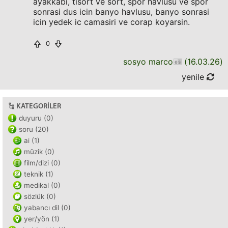
ayakkabi, tisort ve sort, spor havlusu ve spor
sonrasi dus icin banyo havlusu, banyo sonrasi
icin yedek ic camasiri ve corap koyarsin.
0
sosyo marco
(
16.03.26
)
yenile
KATEGORILER
duyuru (0)
soru (20)
ai (1)
müzik (0)
film/dizi (0)
teknik (1)
medikal (0)
sözlük (0)
yabancı dil (0)
yer/yön (1)