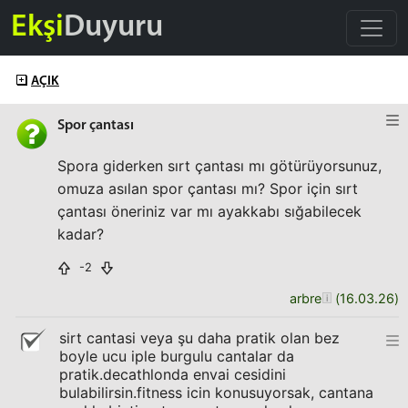
Ekşi
Duyuru
AÇIK
Spor çantası
Spora giderken sırt çantası mı götürüyorsunuz,
omuza asılan spor çantası mı? Spor için sırt
çantası öneriniz var mı ayakkabı sığabilecek
kadar?
-2
arbre
(
16.03.26
)
sirt cantasi veya şu daha pratik olan bez
boyle ucu iple burgulu cantalar da
pratik.decathlonda envai cesidini
bulabilirsin.fitness icin konusuyorsak, cantana