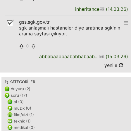
inheritance
(
14.03.26
)
gss.sgk.gov.tr
sgk anlaşmalı hastaneler diye aratınca sgk'nın
arama sayfası çıkıyor.
0
abbabaabbaababbabaababbaabbabaab
(
15.03.26
)
yenile
KATEGORILER
duyuru (2)
soru (17)
ai (0)
müzik (0)
film/dizi (1)
teknik (1)
medikal (0)