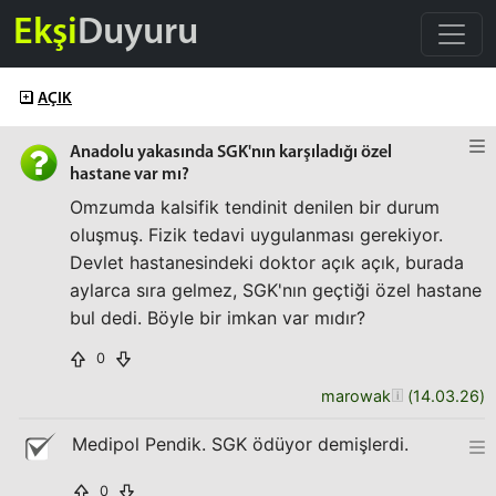
Ekşi
Duyuru
AÇIK
Anadolu yakasında SGK'nın karşıladığı özel
hastane var mı?
Omzumda kalsifik tendinit denilen bir durum
oluşmuş. Fizik tedavi uygulanması gerekiyor.
Devlet hastanesindeki doktor açık açık, burada
aylarca sıra gelmez, SGK'nın geçtiği özel hastane
bul dedi. Böyle bir imkan var mıdır?
0
marowak
(
14.03.26
)
Medipol Pendik. SGK ödüyor demişlerdi.
0