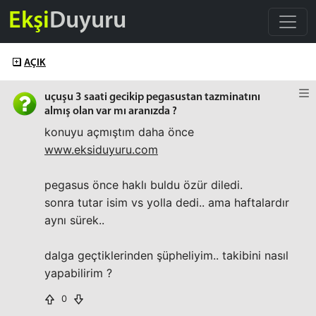
Ekşi
Duyuru
AÇIK
uçuşu 3 saati gecikip pegasustan tazminatını
almış olan var mı aranızda ?
konuyu açmıştım daha önce
www.eksiduyuru.com
pegasus önce haklı buldu özür diledi.
sonra tutar isim vs yolla dedi.. ama haftalardır
aynı sürek..
dalga geçtiklerinden şüpheliyim.. takibini nasıl
yapabilirim ?
0