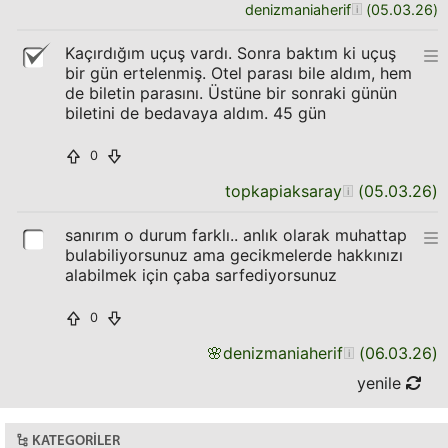
denizmaniaherif
(
05.03.26
)
Kaçırdığım uçuş vardı. Sonra baktım ki uçuş
bir gün ertelenmiş. Otel parası bile aldım, hem
de biletin parasını. Üstüne bir sonraki günün
biletini de bedavaya aldım. 45 gün
0
topkapiaksaray
(
05.03.26
)
sanırım o durum farklı.. anlık olarak muhattap
bulabiliyorsunuz ama gecikmelerde hakkınızı
alabilmek için çaba sarfediyorsunuz
0
🌸
denizmaniaherif
(
06.03.26
)
yenile
KATEGORILER